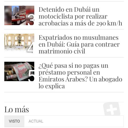
Detenido en Dubái un
3
motociclista por realizar
acrobacias a más de 290 km/h
Expatriados no musulmanes
4
en Dubái: Guía para contraer
matrimonio civil
¿Qué pasa si no pagas un
5
préstamo personal en
Emiratos Árabes? Un abogado
lo explica
Lo más
VISTO
ACTUAL