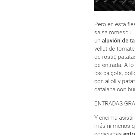
Pero en esta fie
salsa romescu. F
un
aluvión de t
vellut de tomate
de rostit; pata
de entrada. A l
los calçots, pol
con alioli y pata
catalana con bu
ENTRADAS GRA
Y encima asistir
más ni menos qu
codiciadas
ent