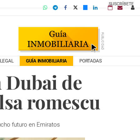
SUSCRÍBETE
LEGAL
GUÍA INMOBILIARIA
PORTADAS
 Dubai de
salsa romescu
mucho futuro en Emiratos