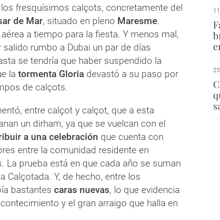
los fresquísimos calçots, concretamente del
11
sar de Mar
, situado en pleno
Maresme
.
F
 aérea a tiempo para la fiesta. Y menos mal,
b
e
 salido rumbo a Dubai un par de días
asta se tendría que haber suspendido la
25
ue la
tormenta Gloria
devastó a su paso por
C
mpos de calçots.
q
s
entó, entre calçot y calçot, que a esta
 ganan un dirham, ya que se vuelcan con el
ibuir a una celebración
que cuenta con
es entre la comunidad residente en
. La prueba está en que cada año se suman
a Calçotada. Y, de hecho, entre los
ía bastantes
caras nuevas
, lo que evidencia
 acontecimiento y el gran arraigo que halla en