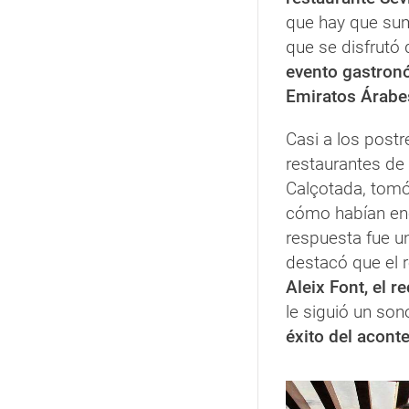
que hay que sum
que se disfrutó 
evento gastron
Emiratos Árabe
Casi a los postr
restaurantes de
Calçotada, tomó
cómo habían enc
respuesta fue u
destacó que el 
Aleix Font, el r
le siguió un son
éxito del acont