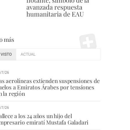
flotante, símbolo de la
avanzada respuesta
humanitaria de EAU
o más
VISTO
ACTUAL
/7/26
as aerolíneas extienden suspensiones de
uelos a Emiratos Árabes por tensiones
n la región
/7/26
allece a los 24 años un hijo del
mpresario emiratí Mustafa Galadari