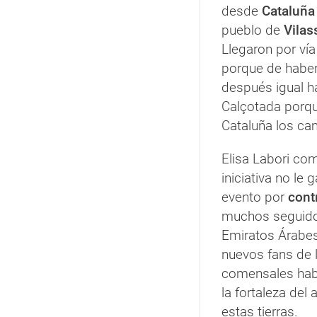
desde
Cataluña
pueblo de
Vilas
Llegaron por vía
porque de haber
después igual h
Calçotada porq
Cataluña los ca
Elisa Labori com
iniciativa no le
evento por
contr
muchos seguidor
Emiratos Árabes
nuevos fans de l
comensales hab
la fortaleza del
estas tierras.