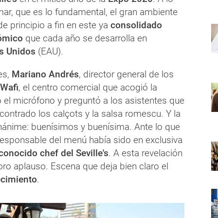
ar, que es lo fundamental, el gran ambiente
de principio a fin en este ya
consolidado
ómico
que cada año se desarrolla en
s Unidos
(EAU).
es,
Mariano Andrés
, director general de los
Wafi
, el centro comercial que acogió la
 el micrófono y preguntó a los asistentes que
ontrado los calçots y la salsa romescu. Y la
nánime: buenísimos y buenísima. Ante lo que
responsable del menú había sido en exclusiva
econocido chef del Seville's
. A esta revelación
oro aplauso. Escena que deja bien claro el
ecimiento
.