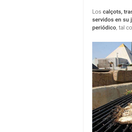
Los
calçots, tr
servidos en su 
periódico
, tal 