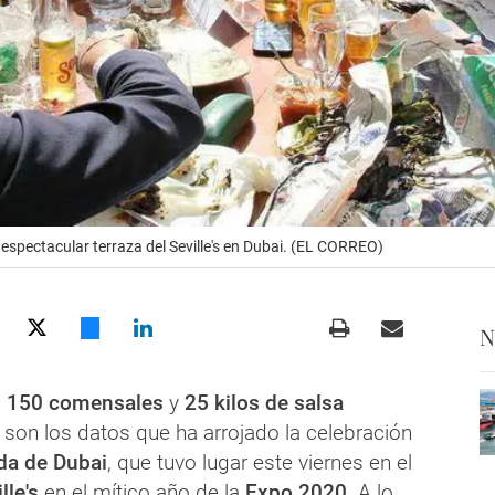
 espectacular terraza del Seville's en Dubai. (EL CORREO)
N
,
150 comensales
y
25 kilos de salsa
 son los datos que ha arrojado la celebración
da de Dubai
, que tuvo lugar este viernes en el
lle's
en el mítico año de la
Expo 2020
. A lo