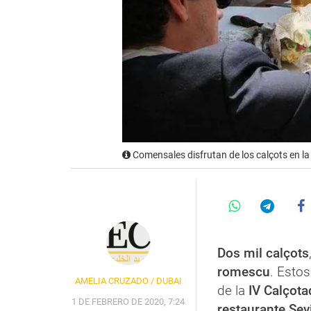
Comensales disfrutan de los calçots en la
Dos mil calçots
romescu
. Estos
AMELIA CRUZADO / DUBAI
de la
IV Calçota
1 DE FEBRERO DE 2020, 7:24
restaurante Sevi