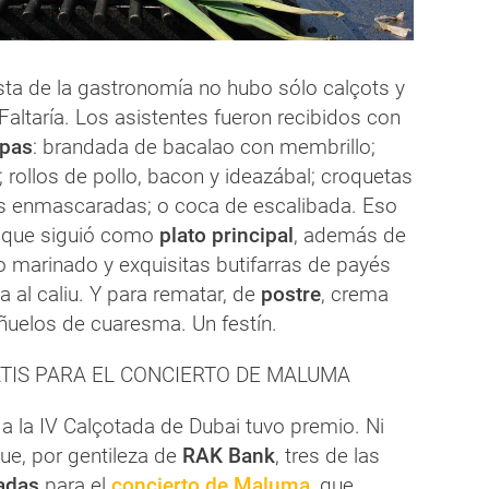
sta de la gastronomía no hubo sólo calçots y
altaría. Los asistentes fueron recibidos con
apas
: brandada de bacalao con membrillo;
; rollos de pollo, bacon y ideazábal; croquetas
tas enmascaradas; o coca de escalibada. Eso
o que siguió como
plato principal
, además de
lo marinado y exquisitas butifarras de payés
ta al caliu. Y para rematar, de
postre
, crema
ñuelos de cuaresma. Un festín.
TIS PARA EL CONCIERTO DE MALUMA
 a la IV Calçotada de Dubai tuvo premio. Ni
e, por gentileza de
RAK Bank
, tres de las
radas
para el
concierto de Maluma
, que