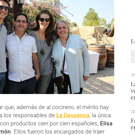
L
17
L
v
e
r que, además de al cocinero, el mérito hay
12
o a los responsables de
La Despensa
, la única
F
 con productos cien por cien españoles,
Elisa
e
imón
. Ellos fueron los encargados de traer