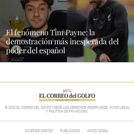
El fenómeno Tim Payne: la
demostración más inesperada del
poder del español
© 2022 EL CORREO DEL GOLFO TODOS LOS DERECHOS RESERVADOS. AVISO LEGAL
Y POLÍTICA DE PRIVACIDAD
.
QUIÉNES SOMOS
PUBLICIDAD
AVISO LEGAL