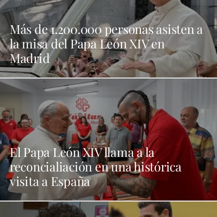
Más de 1.200.000 personas asisten a
la misa del Papa León XIV en
Madrid
El Papa León XIV llama a la
reconcialiación en una histórica
visita a España