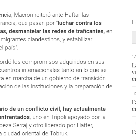
.
ncia, Macron reiteró ante Haftar las
L
rancia, que pasan por "
luchar contra los
as, desmantelar las redes de traficantes,
en
e migrantes clandestinos, y estabilizar
l país".
17
ecordó los compromisos adquiridos en sus
L
uentros internacionales tanto en lo que se
v
e
sta en marcha de un gobierno de transición
ación de las instituciones y la preparación de
12
F
e
rio de un conflicto civil, hay actualmente
enfrentados
, uno en Trípoli apoyado por la
11
za Serraj y otro liderado por Hafter,
F
a ciudad oriental de Tobruk.