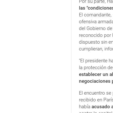
Por su parte, H
las "condiciones
El comandante, 
ofensiva armada 
del Gobierno de 
reconocido por 
dispuesto sin 
cumplieran, inf
"El presidente h
la protección de
establecer un al
negociaciones p
El encuentro s
recibido en París
había
acusado a