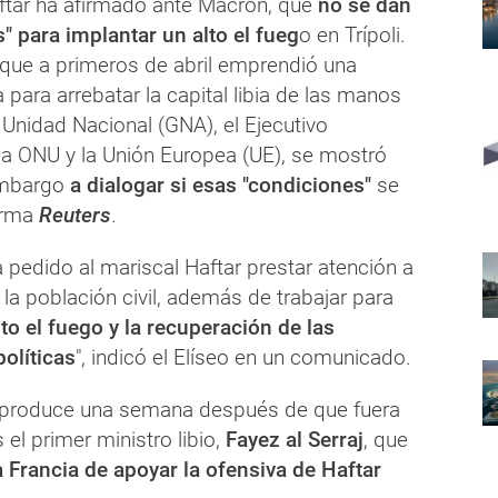
aftar ha afirmado ante Macron, que
no se dan
" para implantar un alto el fueg
o en Trípoli.
que a primeros de abril emprendió una
para arrebatar la capital libia de las manos
Unidad Nacional (GNA), el Ejecutivo
la ONU y la Unión Europea (UE), se mostró
embargo
a dialogar si esas "condiciones"
se
orma
Reuters
.
a pedido al mariscal Haftar prestar atención a
 la población civil, además de trabajar para
to el fuego y la recuperación de las
olíticas
", indicó el Elíseo en un comunicado.
e produce una semana después de que fuera
 el primer ministro libio,
Fayez al Serraj
, que
 Francia de apoyar la ofensiva de Haftar