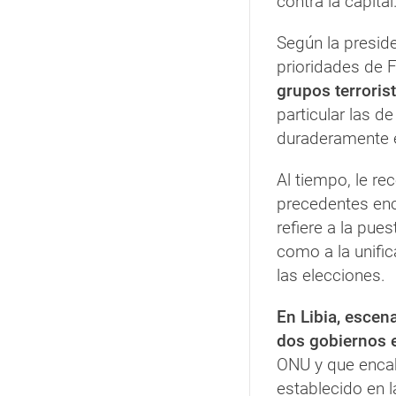
contra la capital
Según la preside
prioridades de F
grupos terrorist
particular las d
duraderamente e
Al tiempo, le r
precedentes enc
refiere a la pue
como a la unific
las elecciones.
En Libia, escena
dos gobiernos 
ONU y que encabe
establecido en l