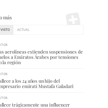
o más
VISTO
ACTUAL
/7/26
as aerolíneas extienden suspensiones de
uelos a Emiratos Árabes por tensiones
n la región
/7/26
allece a los 24 años un hijo del
mpresario emiratí Mustafa Galadari
/7/26
allece trágicamente una influencer