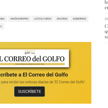
b
e
LIBIA
UNIÓN EUROPEA
ALTO EL FUEGO
MACRON
GOBIERNOS
25
C
AL
q
s