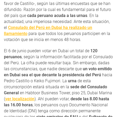
favor de Castillo-, según las últimas encuestas que se han
difundido. Razón por la cual es fundamental para el futuro
del país que
cada peruano acuda a las urnas
. En la
actualidad, una imperiosa necesidad. Ante esta situación,
el
Consulado del Perú en Dubai ha realizado un
llamamiento
para que todos los peruanos participen en la
votación que se inicia en menos 48 horas.
El 6 de junio pueden votar en Dubai un total de
120
peruanos
, según la información facilitada por el Consulado
del Perú. La cifra puede resultar baja. Sin embargo, dadas
las circunstancias, que nadie descarte que
un voto emitido
en Dubai sea el que decante la presidencia del Perú
hacia
Pedro Castillo o Keiko Fujimori. La
urna
de esta
circunscripción estará situada en la
sede del Consulado
General
en Habtoor Business Tower, piso 25, Dubai Marina
(
ver localización
). Ahí pueden votar,
desde las 8.00 hasta
las 16.00 horas
, los peruanos cuyo Documento Nacional
de Identidad (DNI) tenga como dirección permanente
cualquiera de los
siete emiratos de EAU
o del
Sultanato de