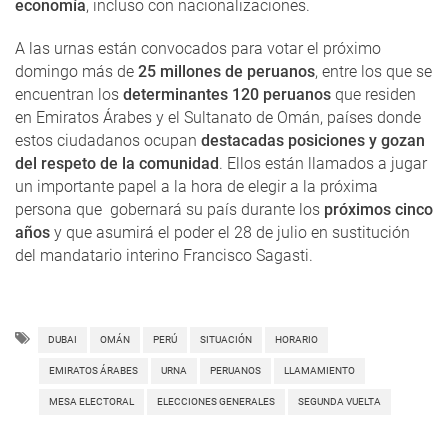
economía
, incluso con nacionalizaciones.
A las urnas están convocados para votar el próximo
domingo más de
25 millones de peruanos
, entre los que se
encuentran los
determinantes 120 peruanos
que residen
en Emiratos Árabes y el Sultanato de Omán, países donde
estos ciudadanos ocupan
destacadas posiciones y gozan
del respeto de la comunidad
. Ellos están llamados a jugar
un importante papel a la hora de elegir a la próxima
persona que gobernará su país durante los
próximos cinco
años
y que asumirá el poder el 28 de julio en sustitución
del mandatario interino Francisco Sagasti.
DUBAI
OMÁN
PERÚ
SITUACIÓN
HORARIO
EMIRATOS ÁRABES
URNA
PERUANOS
LLAMAMIENTO
MESA ELECTORAL
ELECCIONES GENERALES
SEGUNDA VUELTA