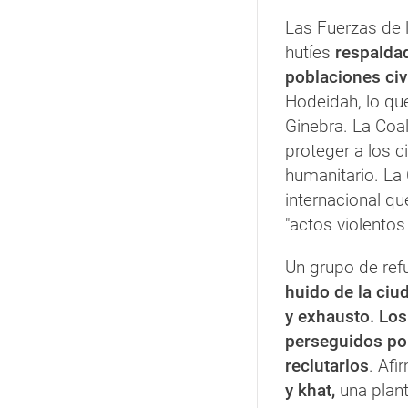
Las Fuerzas de 
hutíes
respaldad
poblaciones civ
Hodeidah, lo qu
Ginebra. La Coa
proteger a los c
humanitario. La
internacional qu
"actos violentos
Un grupo de re
huido de la ci
y exhausto. Los
perseguidos por
reclutarlos
. Afi
y khat,
una plan