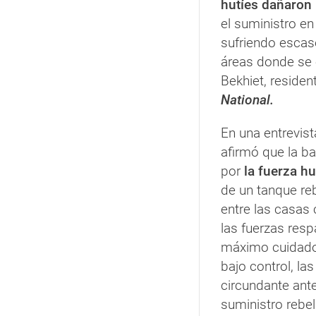
hutíes dañaron 
el suministro e
sufriendo escas
áreas donde se 
Bekhiet, residen
National.
En una entrevis
afirmó que la ba
por
la fuerza h
de un tanque re
entre las casas c
las fuerzas resp
máximo cuidad
bajo control, la
circundante ante
suministro reb