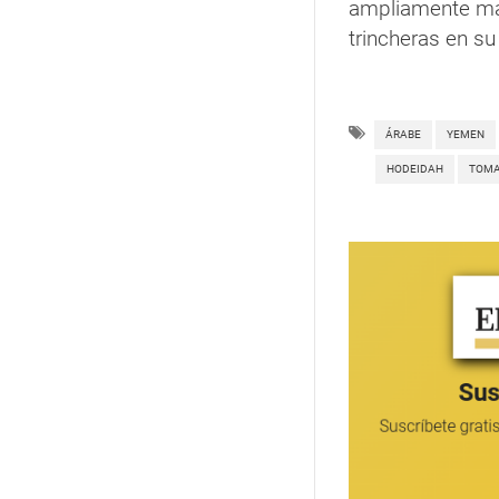
ampliamente ma
trincheras en s
ÁRABE
YEMEN
HODEIDAH
TOMA