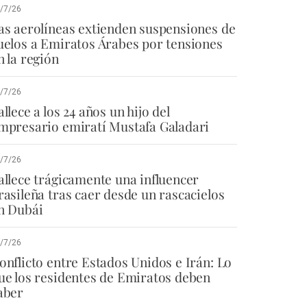
/7/26
as aerolíneas extienden suspensiones de
uelos a Emiratos Árabes por tensiones
n la región
/7/26
allece a los 24 años un hijo del
mpresario emiratí Mustafa Galadari
/7/26
allece trágicamente una influencer
rasileña tras caer desde un rascacielos
n Dubái
/7/26
onflicto entre Estados Unidos e Irán: Lo
ue los residentes de Emiratos deben
aber