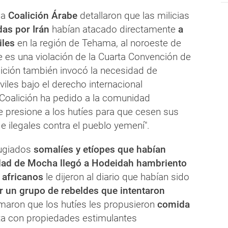
la
Coalición Árabe
detallaron que las milicias
as por Irán
habían atacado directamente
a
iles
en la región de Tehama, al noroeste de
e es una violación de la Cuarta Convención de
lición también invocó la necesidad de
iviles bajo el derecho internacional
 Coalición ha pedido a la comunidad
e presione a los hutíes para que cesen sus
 e ilegales contra el pueblo yemení".
fugiados
somalíes y etíopes que habían
udad de Mocha llegó a Hodeidah hambriento
 africanos
le dijeron al diario que habían sido
 un grupo de rebeldes que intentaron
rmaron que los hutíes les propusieron
comida
ta con propiedades estimulantes