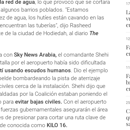
la red de agua
, lo que provocó que se cortara
17
n algunos barrios poblados. "Estamos
L
ez de agua, los hutíes están cavando en las
v
e
encuentran las tuberías", dijo Rasheed
te de la ciudad de Hodiedah, al diario
The
12
F
e
ta con
Sky News Arabia,
el comandante Shehi
talla por el aeropuerto había sido dificultada
11
utí usando escudos humanos
. Dio el ejemplo
F
belde bombardeando la pista de aterrizaje
b
iviles cerca de la instalación. Shehi dijo que
e
aldadas por la Coalición estaban poniendo el
o para
evitar bajas civiles.
Con el aeropuerto
25
s fuerzas gubernamentales asegurarán el área
C
q
s de presionar para cortar una ruta clave de
s
elde conocida como
KILO 16.