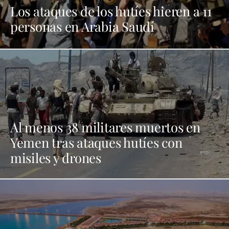
Los ataques de los hutíes hieren a 11
personas en Arabia Saudí
Al menos 38 militares muertos en
Yemen tras ataques hutíes con
misiles y drones