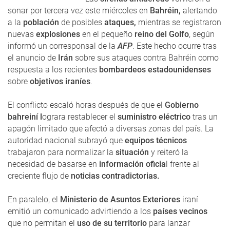
sonar por tercera vez este miércoles en
Bahréin,
alertando
a la
población
de posibles
ataques,
mientras se registraron
nuevas
explosiones
en el pequeño
reino del Golfo
, según
informó un corresponsal de la
AFP
. Este hecho ocurre tras
el anuncio de
Irán
sobre sus ataques contra Bahréin como
respuesta a los recientes
bombardeos estadounidenses
sobre
objetivos iraníes
.
El conflicto escaló horas después de que el
Gobierno
bahreiní l
ograra restablecer el
suministro eléctrico
tras un
apagón limitado que afectó a diversas zonas del país. La
autoridad nacional subrayó que
equipos técnicos
trabajaron para normalizar la
situación
y reiteró la
necesidad de basarse en
información oficia
l frente al
creciente flujo de
noticias contradictorias.
En paralelo, el
Ministerio de Asuntos Exteriores
iraní
emitió un comunicado advirtiendo a los
países vecinos
que no permitan el
uso de su territorio
para lanzar