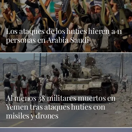
Los ataques de los hutíes hieren a 11
personas en Arabia Saudí
Al menos 38 militares muertos en
Yemen tras ataques hutíes con
misiles y drones