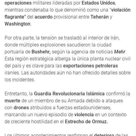
operaciones
militares lideradas por
Estados Unidos
,
mientras condenaba lo que denominó como una "
violación
flagrante"
del
acuerdo
provisional entre
Teherán
y
Washington
.
Por otra parte, la tensión se trasladó al interior de Irán,
donde múltiples explosiones sacudieron la ciudad
portuaria de
Bushehr,
según la agencia de noticias
Mehr
.
Esta región estratégica alberga la única planta nuclear civil
del país y es clave para las
exportaciones petroleras
iraníes. Las autoridades aún no han ofrecido detalles sobre
los incidentes.
Entretanto, la
Guardia Revolucionaria Islámica
confirmó la
muerte
de un miembro de su Armada debido a ataques
con
drones
atribuidos a fuerzas estadounidenses,
marcando un nuevo episodio de
violencia
en un contexto
de creciente hostilidad en el
Estrecho de Ormuz.
Los últimos acontecimientos reafirman el
deterioro
de las