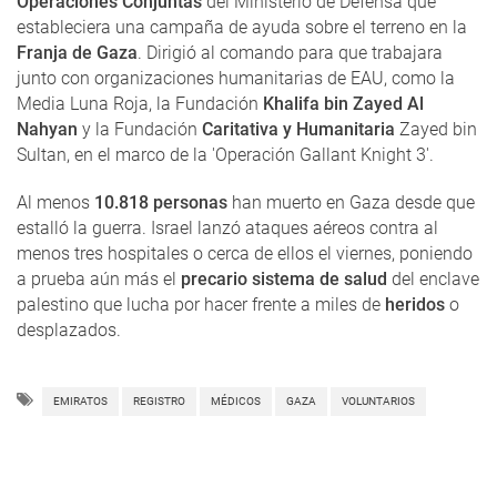
Operaciones Conjuntas
del Ministerio de Defensa que
estableciera una campaña de ayuda sobre el terreno en la
Franja de Gaza
. Dirigió al comando para que trabajara
junto con organizaciones humanitarias de EAU, como la
Media Luna Roja, la Fundación
Khalifa bin Zayed Al
Nahyan
y la Fundación
Caritativa y Humanitaria
Zayed bin
Sultan, en el marco de la 'Operación Gallant Knight 3'.
Al menos
10.818 personas
han muerto en Gaza desde que
estalló la guerra. Israel lanzó ataques aéreos contra al
menos tres hospitales o cerca de ellos el viernes, poniendo
a prueba aún más el
precario sistema de salud
del enclave
palestino que lucha por hacer frente a miles de
heridos
o
desplazados.
EMIRATOS
REGISTRO
MÉDICOS
GAZA
VOLUNTARIOS