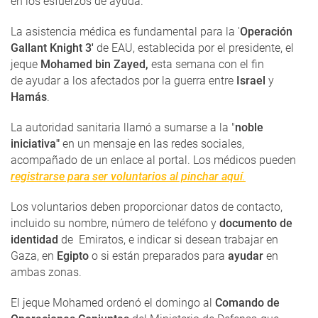
en los esfuerzos de ayuda.
La asistencia médica es fundamental para la '
Operación
Gallant Knight 3'
de EAU, establecida por el presidente, el
jeque
Mohamed bin Zayed,
esta semana con el fin
de ayudar a los afectados por la guerra entre
Israel
y
Hamás
.
La autoridad sanitaria llamó a sumarse a la "
noble
iniciativa"
en un mensaje en las redes sociales,
acompañado de un enlace al portal. Los médicos pueden
registrarse para ser voluntarios al pinchar aquí
.
Los voluntarios deben proporcionar datos de contacto,
incluido su nombre, número de teléfono y
documento de
identidad
de Emiratos, e indicar si desean trabajar en
Gaza, en
Egipto
o si están preparados para
ayudar
en
ambas zonas.
El jeque Mohamed ordenó el domingo al
Comando de