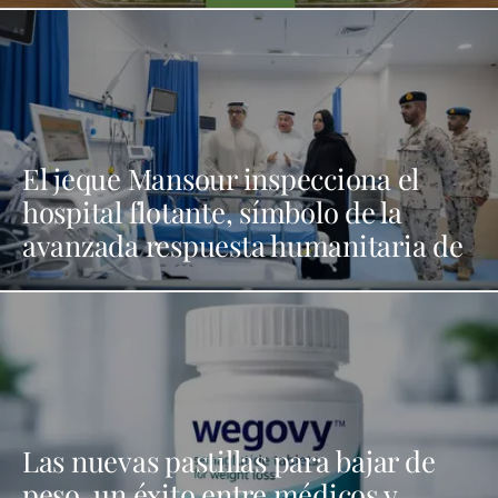
El jeque Mansour inspecciona el
hospital flotante, símbolo de la
avanzada respuesta humanitaria de
EAU
Las nuevas pastillas para bajar de
peso, un éxito entre médicos y