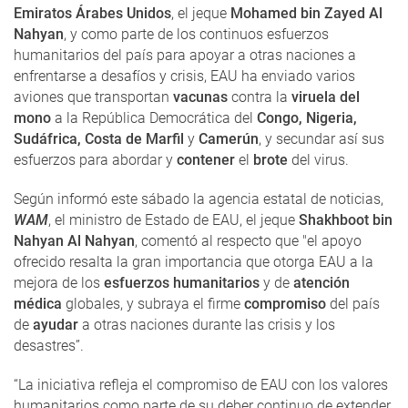
Emiratos Árabes Unidos
, el jeque
Mohamed bin Zayed Al
Nahyan
, y como parte de los continuos esfuerzos
humanitarios del país para apoyar a otras naciones a
enfrentarse a desafíos y crisis, EAU ha enviado varios
aviones que transportan
vacunas
contra la
viruela del
mono
a la República Democrática del
Congo, Nigeria,
Sudáfrica, Costa de Marfil
y
Camerún
, y secundar así sus
esfuerzos para abordar y
contener
el
brote
del virus.
Según informó este sábado la agencia estatal de noticias,
WAM
, el ministro de Estado de EAU, el jeque
Shakhboot bin
Nahyan Al Nahyan
, comentó al respecto que "el apoyo
ofrecido resalta la gran importancia que otorga EAU a la
mejora de los
esfuerzos humanitarios
y de
atención
médica
globales, y subraya el firme
compromiso
del país
de
ayudar
a otras naciones durante las crisis y los
desastres”.
“La iniciativa refleja el compromiso de EAU con los valores
humanitarios como parte de su deber continuo de extender