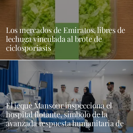
Los mercados de Emiratos, libres de
lechuga vinculada al brote de
ciclosporiasis
El jeque Mansour inspecciona el
hospital flotante, símbolo de la
avanzada respuesta humanitaria de
EAU