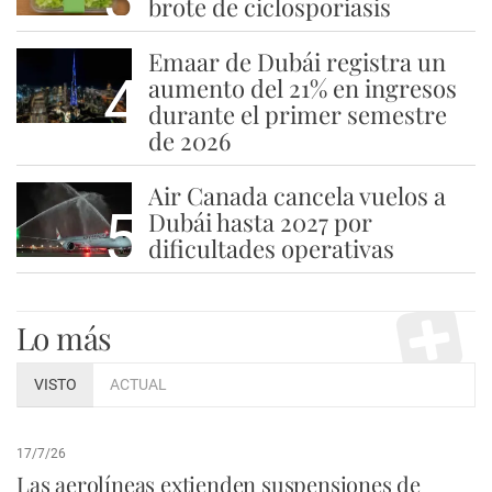
brote de ciclosporiasis
Emaar de Dubái registra un
4
aumento del 21% en ingresos
durante el primer semestre
de 2026
Air Canada cancela vuelos a
5
Dubái hasta 2027 por
dificultades operativas
Lo más
VISTO
ACTUAL
17/7/26
Las aerolíneas extienden suspensiones de