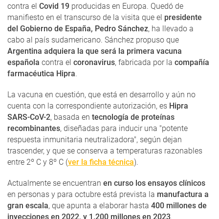
contra el
Covid 19
producidas en Europa. Quedó de
manifiesto en el transcurso de la visita que el
presidente
del Gobierno de España, Pedro Sánchez
, ha llevado a
cabo al país sudamericano. Sánchez propuso que
Argentina adquiera la que será la primera vacuna
española
contra el
coronavirus
, fabricada por la
compañía
farmacéutica Hipra
.
La vacuna en cuestión, que está en desarrollo y aún no
cuenta con la correspondiente autorización, es
Hipra
SARS-CoV-2
, basada en
tecnología de proteínas
recombinantes
, diseñadas para inducir una "potente
respuesta inmunitaria neutralizadora", según dejan
trascender, y que se conserva a temperaturas razonables
entre 2º C y 8º C (
ver la ficha técnica
).
Actualmente se encuentran
en curso los ensayos clínicos
en personas y para octubre está prevista la
manufactura a
gran escala
, que apunta a elaborar hasta
400 millones de
inyecciones en 2022, y 1.200 millones en 2023
.