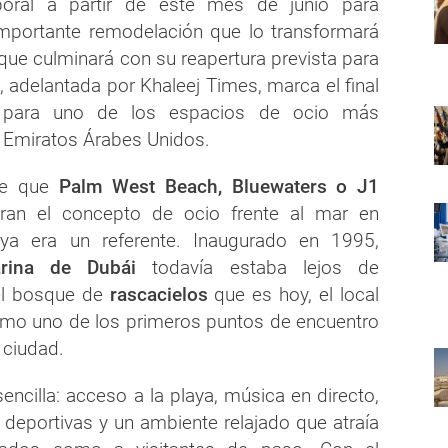
ral a partir de este mes de junio para
mportante remodelación que lo transformará
que culminará con su reapertura prevista para
, adelantada por Khaleej Times, marca el final
 para uno de los espacios de ocio más
 Emiratos Árabes Unidos.
de que
Palm West Beach, Bluewaters o J1
eran el concepto de ocio frente al mar en
a era un referente. Inaugurado en 1995,
rina de Dubái
todavía estaba lejos de
 el bosque de
rascacielos
que es hoy, el local
omo uno de los primeros puntos de encuentro
 ciudad.
encilla: acceso a la playa, música en directo,
 deportivas y un ambiente relajado que atraía