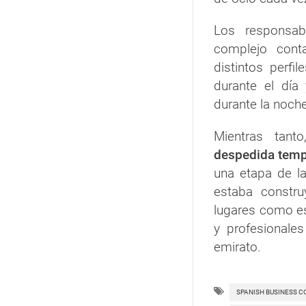
Los responsab
complejo cont
distintos perfil
durante el día
durante la noche
Mientras tant
despedida temp
una etapa de l
estaba constr
lugares como es
y profesionale
emirato.
SPANISH BUSINESS C