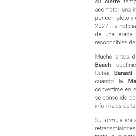
su
cierre
tempo
acometer una i
por completo y 
2027. La noticia
de una etapa
reconocibles de
Mucho antes 
Beach
redefini
Dubái,
Barasti
y
cuando la
Ma
convertirse en
se consolidó c
informales de la
Su fórmula era s
retransmisiones