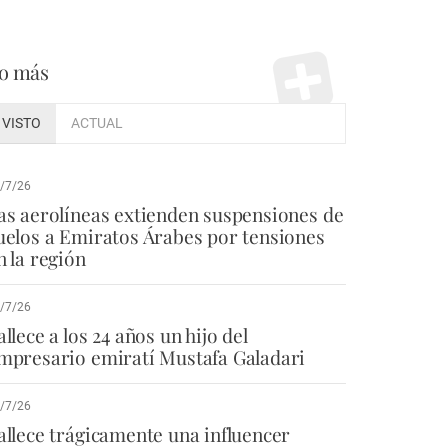
o más
VISTO
ACTUAL
/7/26
as aerolíneas extienden suspensiones de
uelos a Emiratos Árabes por tensiones
n la región
/7/26
allece a los 24 años un hijo del
mpresario emiratí Mustafa Galadari
/7/26
allece trágicamente una influencer