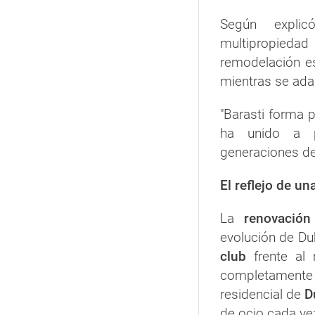
Según explic
multipropiedad 
remodelación es
mientras se ad
"Barasti forma p
ha unido a p
generaciones de 
El reflejo de u
La
renovación
evolución de D
club
frente al 
completamente
residencial de
D
de ocio cada ve