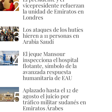
2
vicepresidente refuerzan
la unidad de Emiratos en
Londres
Los ataques de los hutíes
3
hieren a 11 personas en
Arabia Saudí
El jeque Mansour
4
inspecciona el hospital
flotante, símbolo de la
avanzada respuesta
humanitaria de EAU
Aplazado hasta el 12 de
5
agosto el juicio por
tráfico militar sudanés en
Emiratos Árabes