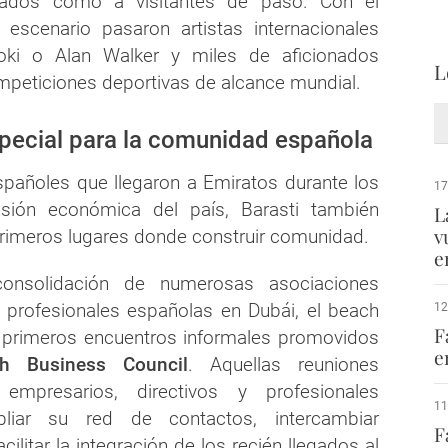
riados como a visitantes de paso. Con el
 escenario pasaron artistas internacionales
ki o Alan Walker y miles de aficionados
L
ompeticiones deportivas de alcance mundial.
special para la comunidad española
pañoles que llegaron a Emiratos durante los
17
sión económica del país, Barasti también
L
v
primeros lugares donde construir comunidad.
e
onsolidación de numerosas asociaciones
 profesionales españolas en Dubái, el beach
12
F
s primeros encuentros informales promovidos
e
sh Business Council
. Aquellas reuniones
 empresarios, directivos y profesionales
11
liar su red de contactos, intercambiar
F
cilitar la integración de los recién llegados al