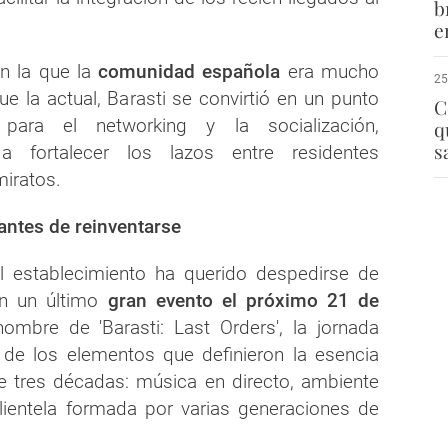
b
e
n la que la
comunidad española
era mucho
25
e la actual, Barasti se convirtió en un punto
C
 para el networking y la socialización,
q
s
 a fortalecer los lazos entre residentes
iratos.
antes de reinventarse
el establecimiento ha querido despedirse de
on un último
gran evento el próximo 21 de
ombre de 'Barasti: Last Orders', la jornada
 de los elementos que definieron la esencia
te tres décadas: música en directo, ambiente
lientela formada por varias generaciones de