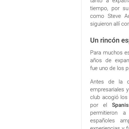
tanto a expat
tiempo, por su
como Steve Ao
siguieron allí c
Un rincón e
Para muchos es
años de expan
fue uno de los 
Antes de la c
empresariales y
club acogió lo
por el
Spani
permitieron a
españoles amp
experiencias y fa