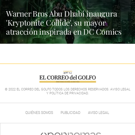
Warner Bros Abu Dhabi inaugura
'Kryptonite Collide', su mayor
atracción inspirada en DC Comics
© 2022 EL CORREO DEL GOLFO TODOS LOS DERECHOS RESERVADOS. AVISO LEGAL
Y POLÍTICA DE PRIVACIDAD
.
QUIÉNES SOMOS
PUBLICIDAD
AVISO LEGAL