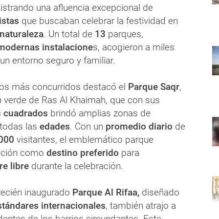
istrando una afluencia excepcional de
ristas
que buscaban celebrar la festividad en
naturaleza
. Un total de
13
parques,
modernas instalacione
s, acogieron a miles
 un entorno seguro y familiar.
ios más concurridos destacó el
Parque Saqr
,
n verde de Ras Al Khaimah, que con sus
s cuadrados
brindó amplias zonas de
 todas las
edades
. Con un
promedio diario
de
000
visitantes, el emblemático parque
sición como
destino preferido
para
re libre
durante la celebración.
 recién inaugurado
Parque Al Rifaa,
diseñado
stándares internacionales
, también atrajo a
entes de los barrios circundantes. Este