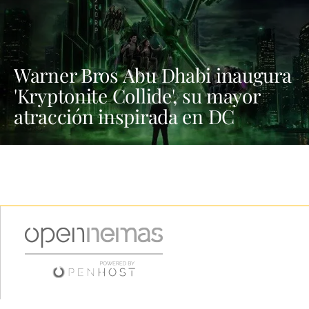
Warner Bros Abu Dhabi inaugura
'Kryptonite Collide', su mayor
atracción inspirada en DC
Comics