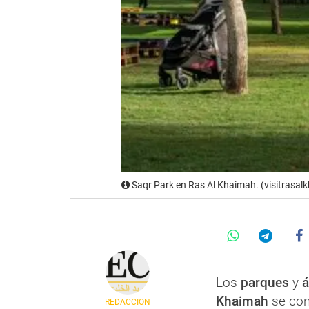
Saqr Park en Ras Al Khaimah. (visitrasal
Los
parques
y
á
Khaimah
se conv
REDACCIÓN