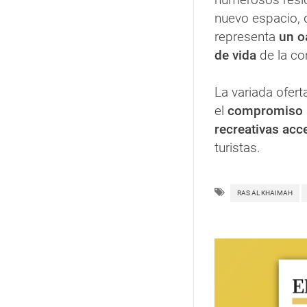
nuevo espacio,
representa
un o
de vida
de la c
La variada ofert
el
compromiso
recreativas acc
turistas.
RAS AL KHAIMAH