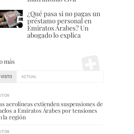
¿Qué pasa si no pagas un
5
préstamo personal en
Emiratos Árabes? Un
abogado lo explica
o más
VISTO
ACTUAL
/7/26
as aerolíneas extienden suspensiones de
uelos a Emiratos Árabes por tensiones
n la región
/7/26