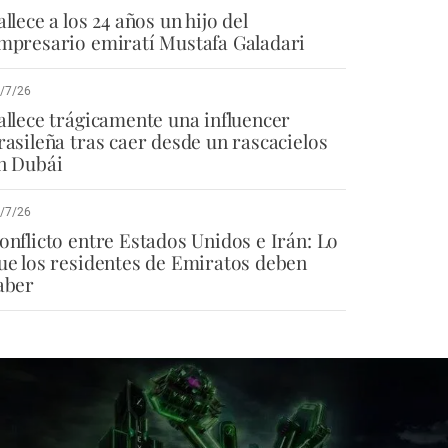
allece a los 24 años un hijo del
mpresario emiratí Mustafa Galadari
/7/26
allece trágicamente una influencer
rasileña tras caer desde un rascacielos
n Dubái
/7/26
onflicto entre Estados Unidos e Irán: Lo
ue los residentes de Emiratos deben
aber