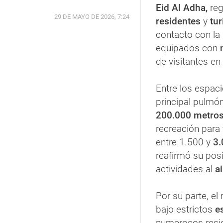
Eid Al Adha,
reg
29 DE MAYO DE 2026, 7:24
residentes
y
tu
contacto con la
equipados con
de visitantes en
Entre los espac
principal pulmó
200.000 metro
recreación para
entre 1.500 y
3.
reafirmó su po
actividades al
ai
Por su parte, el
bajo estrictos
e
numerosos resid