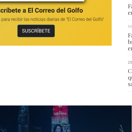
F
e
11
F
b
e
25
C
q
s