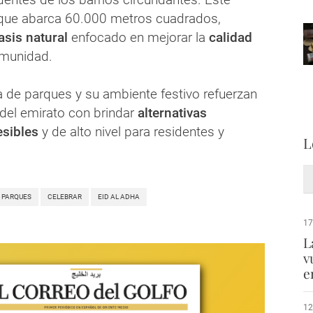
 que abarca 60.000 metros cuadrados,
asis natural
enfocado en mejorar la
calidad
omunidad.
a de parques y su ambiente festivo refuerzan
del emirato con brindar
alternativas
esibles
y de alto nivel para residentes y
L
PARQUES
CELEBRAR
EID AL ADHA
17
L
v
e
12