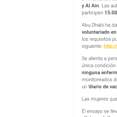
y Al Ain
. Las au
participen
15.00
Abu Dhabi ha da
voluntariado en
los requisitos p
siguiente:
http:
Se alienta a per
única condició
ninguna enferm
monitoreados du
un
'diario de va
Las mujeres que
El ensayo se ll