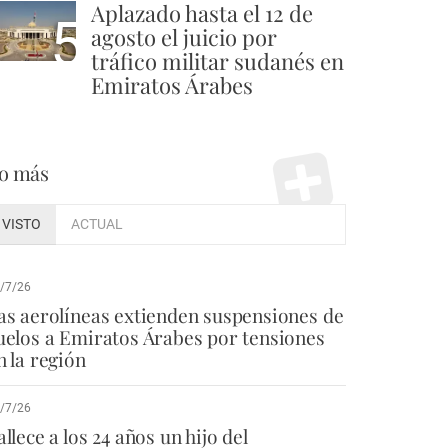
Aplazado hasta el 12 de
5
agosto el juicio por
tráfico militar sudanés en
Emiratos Árabes
o más
VISTO
ACTUAL
/7/26
as aerolíneas extienden suspensiones de
uelos a Emiratos Árabes por tensiones
n la región
/7/26
allece a los 24 años un hijo del