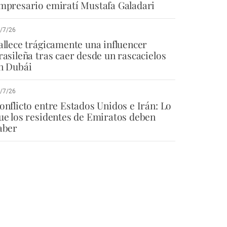
mpresario emiratí Mustafa Galadari
/7/26
allece trágicamente una influencer
rasileña tras caer desde un rascacielos
n Dubái
/7/26
onflicto entre Estados Unidos e Irán: Lo
ue los residentes de Emiratos deben
aber