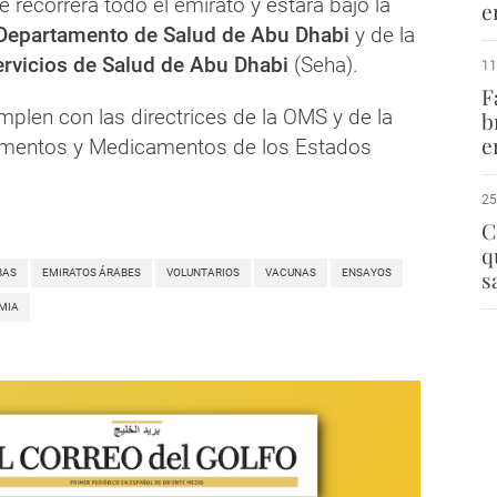
 recorrerá todo el emirato y estará bajo la
e
Departamento de Salud de Abu Dhabi
y de la
rvicios de Salud de Abu Dhabi
(Seha).
11
F
plen con las directrices de la OMS y de la
b
e
limentos y Medicamentos de los Estados
25
C
q
s
BAS
EMIRATOS ÁRABES
VOLUNTARIOS
VACUNAS
ENSAYOS
MIA