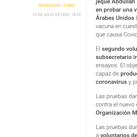
jeque Abdulla
REDACCIÓN / DUBAI
en probar una 
16 DE JULIO DE 2020, 18:53
Árabes Unidos
vacuna en cuest
que causa Covid
El
segundo volu
subsecretario i
ensayos. El obje
capaz de
produc
coronavirus
y p
Las pruebas da
contra el nuevo c
Organización M
Las pruebas du
a
voluntarios d