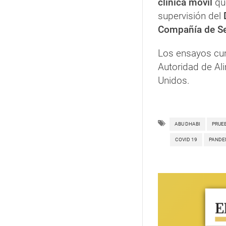
clínica móvil
que
supervisión del
Compañía de Se
Los ensayos cum
Autoridad de A
Unidos.
ABU DHABI
PRUE
COVID 19
PANDE