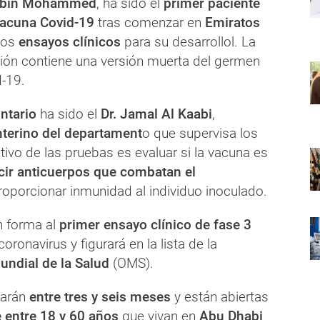
h bin Mohammed
, ha sido el
primer paciente
vacuna Covid-19
tras comenzar en
Emiratos
los
ensayos clínicos
para su desarrollol. La
ión contiene una versión muerta del germen
-19.
ntario
ha sido el
Dr. Jamal Al Kaabi
,
nterino del departament
o que supervisa los
tivo de las pruebas es evaluar si la vacuna es
ir anticuerpos
que combatan el
roporcionar inmunidad al individuo inoculado.
n forma al
primer ensayo clínico de fase 3
oronavirus y figurará en la lista de la
undial de la Salud
(OMS).
rarán
entre tres y seis meses
y están abiertas
e entre 18 y 60 años
que vivan en
Abu Dhabi