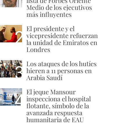
1
lista de Forbes Oriente
Medio de los ejecutivos
más influyentes
El presidente y el
2
vicepresidente refuerzan
la unidad de Emiratos en
Londres
Los ataques de los hutíes
3
hieren a 11 personas en
Arabia Saudí
El jeque Mansour
4
inspecciona el hospital
flotante, símbolo de la
avanzada respuesta
humanitaria de EAU