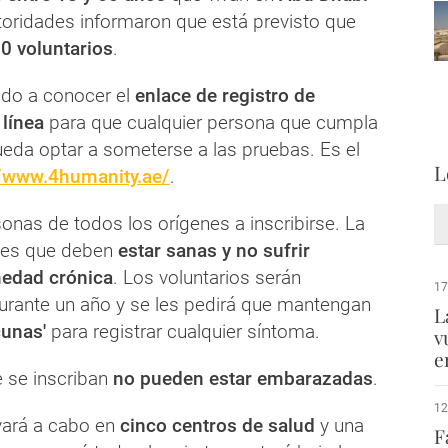
toridades informaron que está previsto que
0 voluntarios
.
do a conocer el
enlace de registro de
 línea
para que cualquier persona que cumpla
ueda optar a someterse a las pruebas. Es el
L
//www.4humanity.ae/
.
sonas de todos los orígenes a inscribirse. La
n es que deben
estar sanas y no sufrir
edad crónica
. Los voluntarios serán
17
rante un año y se les pedirá que mantengan
L
cunas'
para registrar cualquier síntoma.
v
e
 se inscriban
no pueden estar embarazadas
.
12
evará a cabo en
cinco centros de salud
y una
F