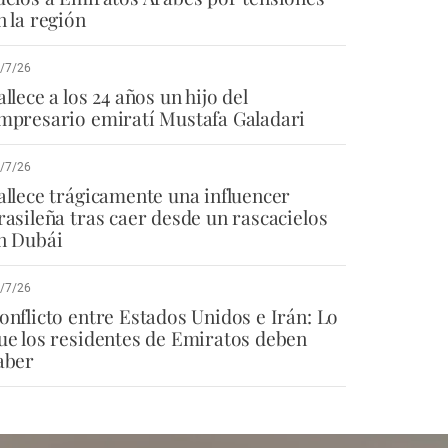
n la región
/7/26
allece a los 24 años un hijo del
mpresario emiratí Mustafa Galadari
/7/26
allece trágicamente una influencer
rasileña tras caer desde un rascacielos
n Dubái
/7/26
onflicto entre Estados Unidos e Irán: Lo
ue los residentes de Emiratos deben
aber