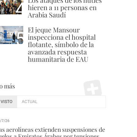
Los ataques de los hutíes
4
hieren a 11 personas en
Arabia Saudí
El jeque Mansour
5
inspecciona el hospital
flotante, símbolo de la
avanzada respuesta
humanitaria de EAU
o más
VISTO
ACTUAL
/7/26
as aerolíneas extienden suspensiones de
uelos a Emiratos Árabes por tensiones