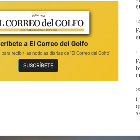
e
12
F
e
11
F
b
e
25
C
q
s