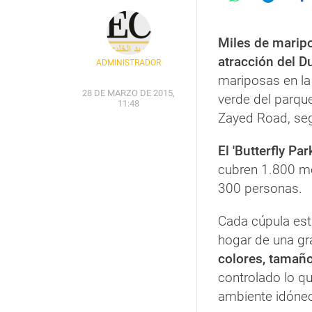
Miles de maripo
atracción del D
ADMINISTRADOR
mariposas en la 
28 DE MARZO DE 2015,
verde del parqu
11:48
Zayed Road, seg
El 'Butterfly Par
cubren 1.800 me
300 personas.
Cada cúpula está
hogar de una g
colores, tamaño
controlado lo q
ambiente idóneo