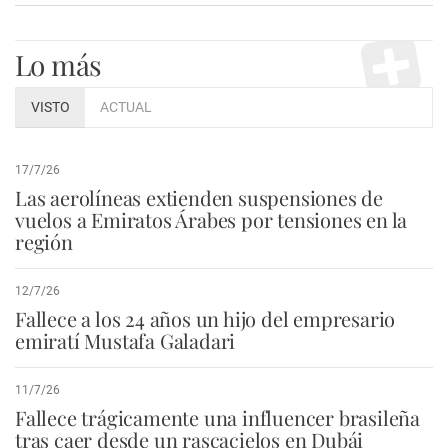
Lo más
VISTO
ACTUAL
17/7/26
Las aerolíneas extienden suspensiones de
vuelos a Emiratos Árabes por tensiones en la
región
12/7/26
Fallece a los 24 años un hijo del empresario
emiratí Mustafa Galadari
11/7/26
Fallece trágicamente una influencer brasileña
tras caer desde un rascacielos en Dubái