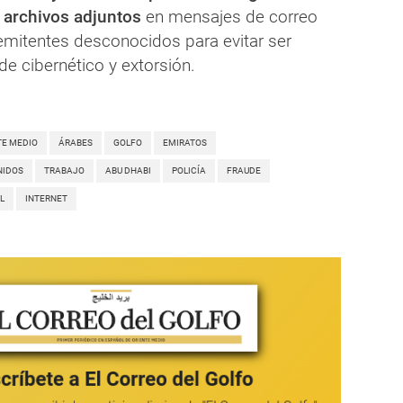
r archivos adjuntos
en mensajes de correo
remitentes desconocidos para evitar ser
de cibernético y extorsión.
TE MEDIO
ÁRABES
GOLFO
EMIRATOS
NIDOS
TRABAJO
ABU DHABI
POLICÍA
FRAUDE
L
INTERNET