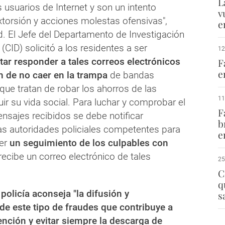
L
 usuarios de Internet y son un intento
v
torsión y acciones molestas ofensivas",
e
d. El Jefe del Departamento de Investigación
(CID) solicitó a los residentes a ser
12
itar responder a tales correos electrónicos
F
e
n de no caer en la trampa
de bandas
 que tratan de robar los ahorros de las
11
uir su vida social. Para luchar y comprobar el
F
nsajes recibidos se debe notificar
b
as autoridades policiales competentes para
e
er
un seguimiento de los culpables con
 recibe un correo electrónico de tales
25
C
q
 policía aconseja "la difusión y
s
 de este tipo de fraudes que contribuye a
nción y evitar siempre la descarga de