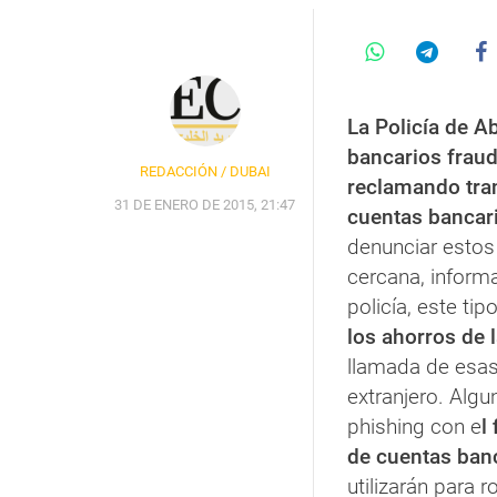
La Policía de A
bancarios fraud
REDACCIÓN / DUBAI
reclamando tra
31 DE ENERO DE 2015, 21:47
cuentas bancari
denunciar estos
cercana, informa
policía, este tip
los ahorros de 
llamada de esas
extranjero. Alg
phishing con e
l
de cuentas banc
utilizarán para r