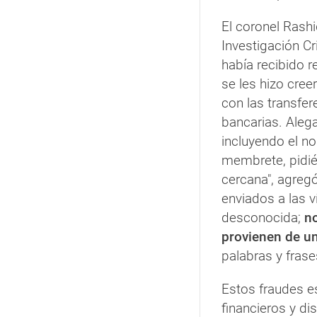
El coronel Rash
Investigación Cr
había recibido 
se les hizo cree
con las transfe
bancarias. Aleg
incluyendo el no
membrete, pidié
cercana", agregó
enviados a las v
desconocida;
no
provienen de un
palabras y frase
Estos fraudes e
financieros y di