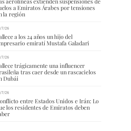
as aerolíneas extienden suspensiones de
uelos a Emiratos Árabes por tensiones
n la región
/7/26
allece a los 24 años un hijo del
mpresario emiratí Mustafa Galadari
/7/26
allece trágicamente una influencer
rasileña tras caer desde un rascacielos
n Dubái
/7/26
onflicto entre Estados Unidos e Irán: Lo
ue los residentes de Emiratos deben
aber