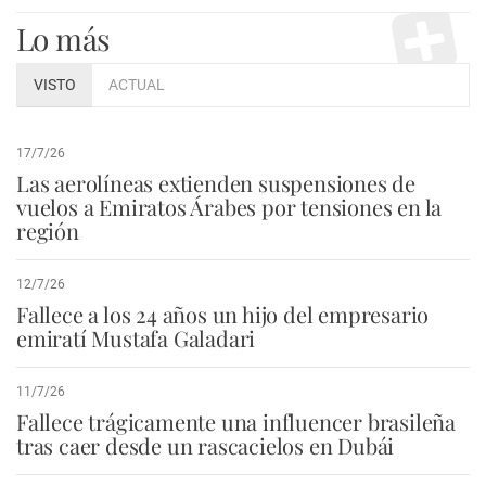
Lo más
VISTO
ACTUAL
17/7/26
Las aerolíneas extienden suspensiones de
vuelos a Emiratos Árabes por tensiones en la
región
12/7/26
Fallece a los 24 años un hijo del empresario
emiratí Mustafa Galadari
11/7/26
Fallece trágicamente una influencer brasileña
tras caer desde un rascacielos en Dubái