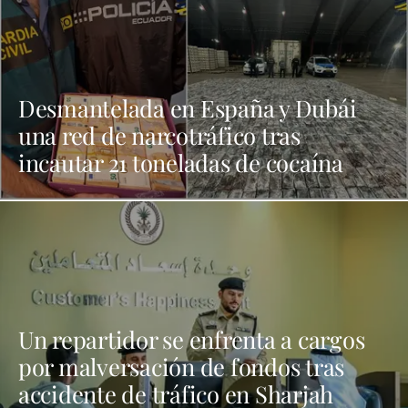
Desmantelada en España y Dubái
una red de narcotráfico tras
incautar 21 toneladas de cocaína
Un repartidor se enfrenta a cargos
por malversación de fondos tras
accidente de tráfico en Sharjah