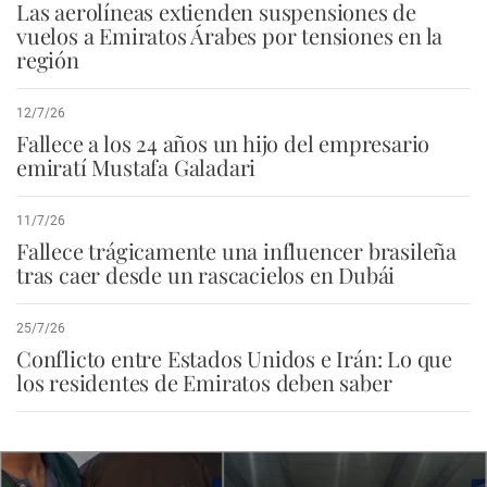
Las aerolíneas extienden suspensiones de
vuelos a Emiratos Árabes por tensiones en la
región
12/7/26
Fallece a los 24 años un hijo del empresario
emiratí Mustafa Galadari
11/7/26
Fallece trágicamente una influencer brasileña
tras caer desde un rascacielos en Dubái
25/7/26
Conflicto entre Estados Unidos e Irán: Lo que
los residentes de Emiratos deben saber