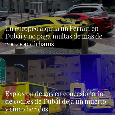
Un europeo alquila un Ferrari en
Dubái y no paga multas de más de
200.000 dirhams
Explosión de gas en concesionario
de coches de Dubái deja un muerto
y cinco heridos