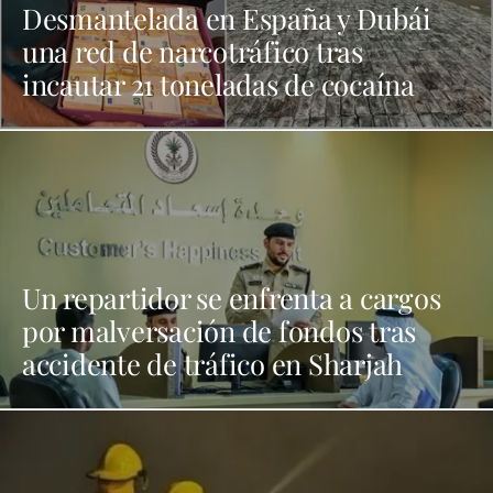
Desmantelada en España y Dubái
una red de narcotráfico tras
incautar 21 toneladas de cocaína
Un repartidor se enfrenta a cargos
por malversación de fondos tras
accidente de tráfico en Sharjah