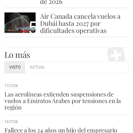
de 2026
Air Canada cancela vuelos a
5
Dubái hasta 2027 por
dificultades operativas
Lo más
VISTO
ACTUAL
17/7/26
Las aerolíneas extienden suspensiones de
vuelos a Emiratos Árabes por tensiones en la
región
12/7/26
Fallece a los 24 años un hijo del empresario