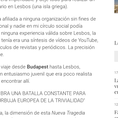
rio en Lesbos (una isla griega).
afiliada a ninguna organización sin fines de
ional y nadie en mi círculo social podía
ninguna experiencia válida sobre Lesbos, la
 tenía era una síntesis de vídeos de YouTube,
L
ículos de revistas y periódicos. La precisión
e.
 viaje desde
Budapest
hasta Lesbos,
n entusiasmo juvenil que era poco realista
17
L
encontrar allí.
v
e
LIBRA UNA BATALLA CONSTANTE PARA
RBUJA EUROPEA DE LA TRIVIALIDAD"
12
F
a, la dimensión de esta
Nueva Tragedia
e