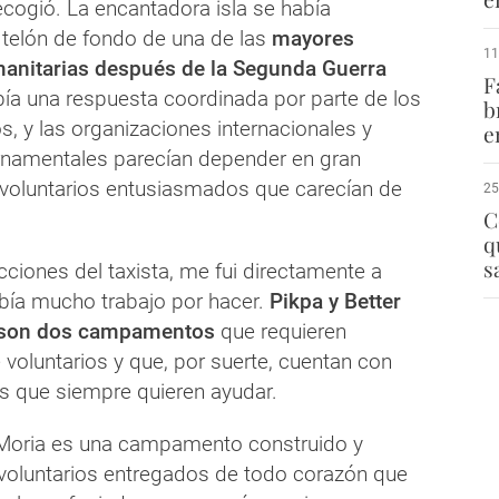
ogió. La encantadora isla se había
 telón de fondo de una de las
mayores
11
manitarias después de la Segunda Guerra
F
bía una respuesta coordinada por parte de los
b
s, y las organizaciones internacionales y
e
namentales parecían depender en gran
voluntarios entusiasmados que carecían de
25
C
q
s
cciones del taxista, me fui directamente a
ía mucho trabajo por hacer.
Pikpa y Better
a son dos campamentos
que requieren
voluntarios y que, por suerte, cuentan con
 que siempre quieren ayudar.
 Moria es una campamento construido y
voluntarios entregados de todo corazón que