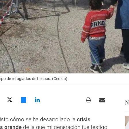
mpo de refugiados de Lesbos. (Cedida)
N
isto cómo se ha desarrollado la
crisis
s grande
de la que mi generación fue testigo.