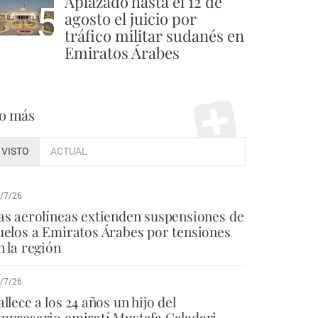
Aplazado hasta el 12 de
5
agosto el juicio por
tráfico militar sudanés en
Emiratos Árabes
o más
VISTO
ACTUAL
/7/26
as aerolíneas extienden suspensiones de
uelos a Emiratos Árabes por tensiones
n la región
/7/26
allece a los 24 años un hijo del
mpresario emiratí Mustafa Galadari