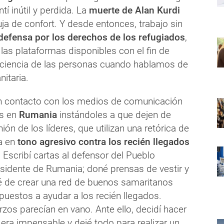
tí inútil y perdida. La
muerte de Alan Kurdi
ja de confort. Y desde entonces, trabajo sin
defensa por los derechos de los refugiados
,
 las plataformas disponibles con el fin de
ciencia de las personas cuando hablamos de
nitaria.
n contacto con los medios de comunicación
s en
Rumania
instándoles a que dejen de
ión de los líderes, que utilizan una retórica de
a en
tono agresivo contra los recién llegados
. Escribí cartas al defensor del Pueblo
sidente de Rumania; doné prensas de vestir y
té de crear una red de buenos samaritanos
puestos a ayudar a los recién llegados.
zos parecían en vano. Ante ello, decidí hacer
 era impensable y dejé todo para realizar un