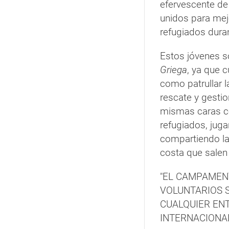
efervescente de 
unidos para mej
refugiados dura
Estos jóvenes s
Griega
, ya que 
como patrullar la
rescate y gestio
mismas caras co
refugiados, jug
compartiendo la
costa que salen
"EL CAMPAMEN
VOLUNTARIOS S
CUALQUIER EN
INTERNACIONAL