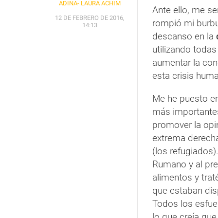
ADINA- LAURA ACHIM
Ante ello, me sen
12 DE FEBRERO DE 2016,
rompió mi burbu
14:13
descanso en la
utilizando todas
aumentar la con
esta crisis huma
Me he puesto e
más importante
promover la opin
extrema derech
(los refugiados)
Rumano y al pre
alimentos y tra
que estaban dis
Todos los esfuer
lo que creía que