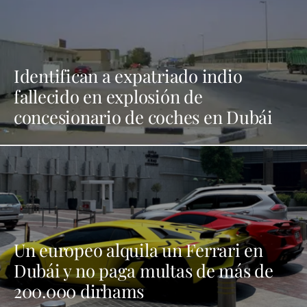
Identifican a expatriado indio
fallecido en explosión de
concesionario de coches en Dubái
Un europeo alquila un Ferrari en
Dubái y no paga multas de más de
200.000 dirhams