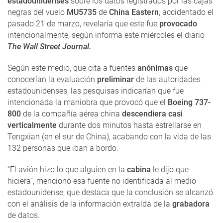
estadounidenses
sobre los datos registrados por las cajas
negras del vuelo
MU5735
de
China Eastern
, accidentado el
pasado 21 de marzo, revelaría que este fue
provocado
intencionalmente, según informa este miércoles el diario
The Wall Street Journal.
Según este medio, que cita a fuentes
anónimas
que
conocerían la evaluación
preliminar
de las autoridades
estadounidenses, las pesquisas indicarían que fue
intencionada la maniobra que provocó que el
Boeing 737-
800
de la compañía aérea china
descendiera casi
verticalmente
durante dos minutos hasta estrellarse en
Tengxian (en el sur de China), acabando con la vida de las
132 personas que iban a bordo.
“El avión hizo lo que alguien en la
cabina
le dijo que
hiciera”, mencionó esa fuente no identificada al medio
estadounidense, que destaca que la conclusión se alcanzó
con el análisis de la información extraída de la
grabadora
de datos.