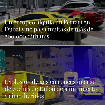
Un europeo alquila un Ferrari en
Dubái y no paga multas de más de
200.000 dirhams
Explosión de gas en concesionario
de coches de Dubái deja un muerto
y cinco heridos