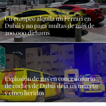
Un europeo alquila un Ferrari en
Dubái y no paga multas de más de
200.000 dirhams
Explosión de gas en concesionario
de coches de Dubái deja un muerto
y cinco heridos