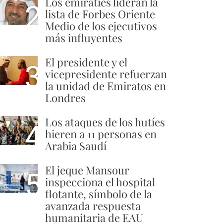
Los emiratíes lideran la
2
lista de Forbes Oriente
Medio de los ejecutivos
más influyentes
El presidente y el
3
vicepresidente refuerzan
la unidad de Emiratos en
Londres
Los ataques de los hutíes
4
hieren a 11 personas en
Arabia Saudí
El jeque Mansour
5
inspecciona el hospital
flotante, símbolo de la
avanzada respuesta
humanitaria de EAU