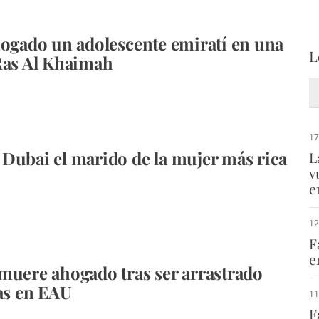
hogado un adolescente emiratí en una
L
Ras Al Khaimah
17
Dubai el marido de la mujer más rica
L
v
e
12
F
e
muere ahogado tras ser arrastrado
las en EAU
11
F