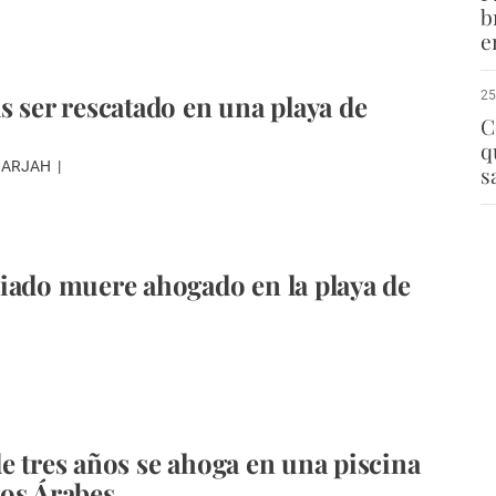
b
e
25
s ser rescatado en una playa de
C
q
SHARJAH
s
iado muere ahogado en la playa de
e tres años se ahoga en una piscina
os Árabes