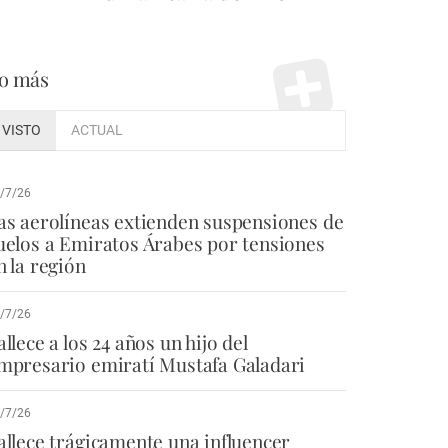
o más
VISTO
ACTUAL
/7/26
as aerolíneas extienden suspensiones de
uelos a Emiratos Árabes por tensiones
n la región
/7/26
allece a los 24 años un hijo del
mpresario emiratí Mustafa Galadari
/7/26
allece trágicamente una influencer