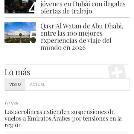
4
jóvenes en Dubái con ilegales
ofertas de trabajo
Qasr Al Watan de Abu Dhabi,
5
entre las 100 mejores
experiencias de viaje del
mundo en 2026
Lo más
VISTO
ACTUAL
17/7/26
Las aerolíneas extienden suspensiones de
vuelos a Emiratos Árabes por tensiones en la
región