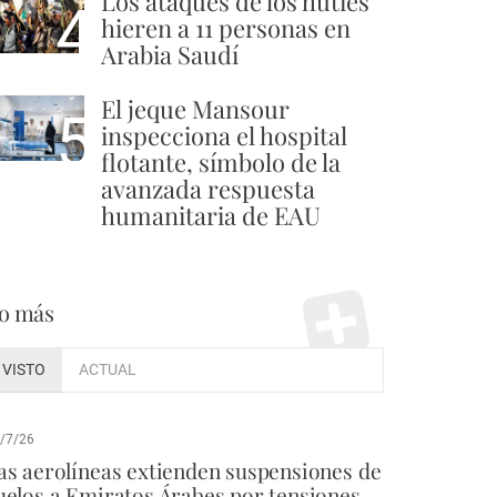
Los ataques de los hutíes
4
hieren a 11 personas en
Arabia Saudí
El jeque Mansour
5
inspecciona el hospital
flotante, símbolo de la
avanzada respuesta
humanitaria de EAU
o más
VISTO
ACTUAL
/7/26
as aerolíneas extienden suspensiones de
uelos a Emiratos Árabes por tensiones