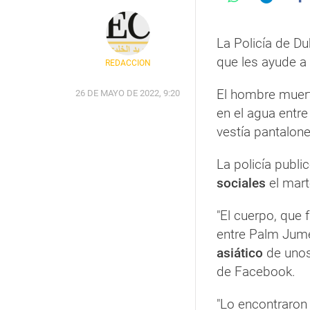
La Policía de D
que les ayude a
REDACCIÓN
El hombre muert
26 DE MAYO DE 2022, 9:20
en el agua entr
vestía pantalon
La policía publi
sociales
el mart
"El cuerpo, que 
entre Palm Jumei
asiático
de unos
de Facebook.
"Lo encontraron