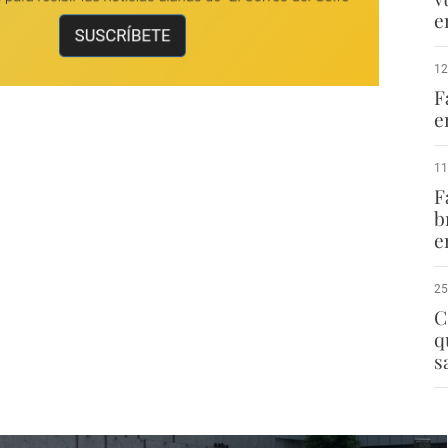
e
12
F
e
11
F
b
e
25
C
q
s