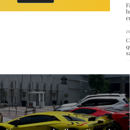
F
b
e
25
C
q
s