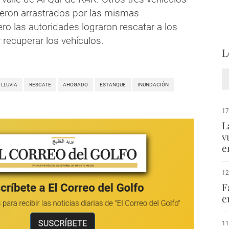
eron arrastrados por las mismas
ro las autoridades lograron rescatar a los
 recuperar los vehículos.
L
LLUVIA
RESCATE
AHOGADO
ESTANQUE
INUNDACIÓN
17
L
v
e
12
F
e
11