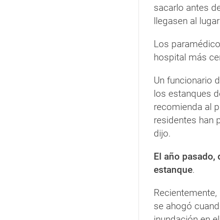
sacarlo antes d
llegasen al luga
Los paramédicos 
hospital más ce
Un funcionario d
los estanques de
recomienda al p
residentes han p
dijo.
El año pasado,
estanque
.
Recientemente, 
se ahogó cuando
inundación en el