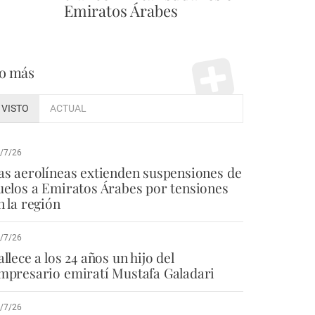
Emiratos Árabes
o más
VISTO
ACTUAL
/7/26
as aerolíneas extienden suspensiones de
uelos a Emiratos Árabes por tensiones
n la región
/7/26
allece a los 24 años un hijo del
mpresario emiratí Mustafa Galadari
/7/26