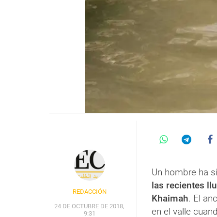
Un hombre ha s
las recientes ll
REDACCIÓN
Khaimah
. El an
24 DE OCTUBRE DE 2018,
en el valle cuan
9:31