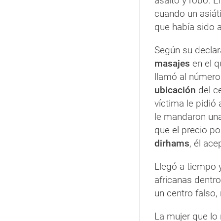
asalto y robo. E
cuando un asiát
que había sido 
Según su declar
masajes
en el q
llamó al número
ubicación
del c
víctima le pidió 
le mandaron un
que el precio p
dirhams
, él ac
Llegó a tiempo y
africanas dentr
un centro falso,
La mujer que lo r