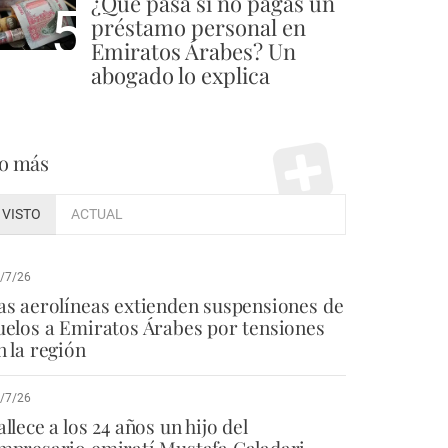
¿Qué pasa si no pagas un
5
préstamo personal en
Emiratos Árabes? Un
abogado lo explica
o más
VISTO
ACTUAL
/7/26
as aerolíneas extienden suspensiones de
uelos a Emiratos Árabes por tensiones
n la región
/7/26
allece a los 24 años un hijo del
mpresario emiratí Mustafa Galadari