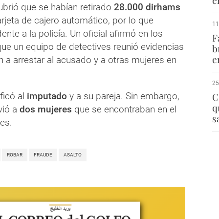
ubrió que se habían retirado
28.000 dirhams
arjeta de cajero automático, por lo que
11
ente a la policía. Un oficial afirmó en los
F
que un equipo de detectives reunió evidencias
b
e
 a arrestar al acusado y a otras mujeres en
25
ficó al
imputado
y a su pareja. Sin embargo,
C
q
lvió a
dos mujeres
que se encontraban en el
s
es.
ROBAR
FRAUDE
ASALTO