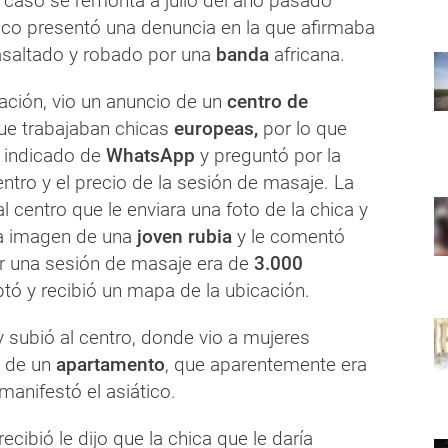
l caso se remonta a julio del año pasado
ico presentó una denuncia en la que afirmaba
asaltado y robado por una
banda
africana.
ación, vio un anuncio de un
centro de
ue trabajaban chicas
europeas,
por lo que
 indicado de
WhatsApp
y preguntó por la
entro y el precio de la sesión de masaje. La
al centro que le enviara una foto de la chica y
a imagen de una
joven rubia
y le comentó
or una sesión de masaje era de
3.000
eptó y recibió un mapa de la ubicación.
 subió al centro, donde vio a mujeres
o de un
apartamento
, que aparentemente era
 manifestó el asiático.
ecibió le dijo que la chica que le daría