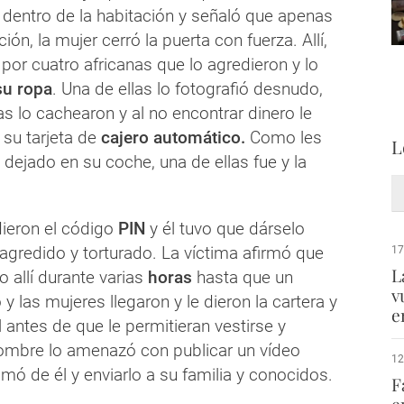
dentro de la habitación y señaló que apenas
ción, la mujer cerró la puerta con fuerza. Allí,
por cuatro africanas que lo agredieron y lo
su ropa
. Una de ellas lo fotografió desnudo,
as lo cachearon y al no encontrar dinero le
 su tarjeta de
cajero automático.
Como les
L
a dejado en su coche, una de ellas fue y la
dieron el código
PIN
y él tuvo que dárselo
agredido y torturado. La víctima afirmó que
17
L
 allí durante varias
horas
hasta que un
v
y las mujeres llegaron y le dieron la cartera y
e
l antes de que le permitieran vestirse y
ombre lo amenazó con publicar un vídeo
12
lmó de él y enviarlo a su familia y conocidos.
F
e