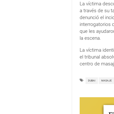
La víctima desc
a través de su t
denunció el incid
interrogatorios 
que les ayudaron
la escena.
La víctima identi
el tribunal abso
centro de masaj
DUBAI
MASAJE