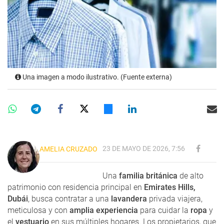
Una imagen a modo ilustrativo. (Fuente externa)
23 DE MAYO DE 2026, 7:56
AMELIA CRUZADO
Una
familia británica
de alto
patrimonio con residencia principal en
Emirates Hills,
Dubái
, busca contratar a una
lavandera
privada viajera,
meticulosa y con
amplia experiencia
para cuidar la
ropa
y
el
vestuario
en sus múltiples hogares. Los propietarios, que