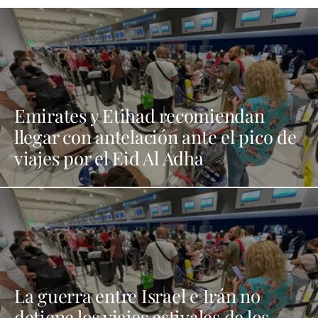
Emirates y Etihad recomiendan
llegar con antelación ante el pico de
viajes por el Eid Al Adha
La guerra entre Israel e Irán no
detiene los viajes estivales de los