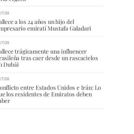
/7/26
allece a los 24 años un hijo del
mpresario emiratí Mustafa Galadari
/7/26
allece trágicamente una influencer
rasileña tras caer desde un rascacielos
n Dubái
/7/26
onflicto entre Estados Unidos e Irán: Lo
ue los residentes de Emiratos deben
aber