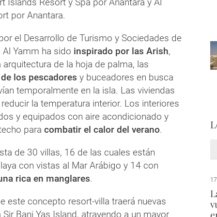
t Islands Resort y Spa por Anantara y Al
rt por Anantara.
por el Desarrollo de Turismo y Sociedades de
), Al Yamm ha sido
inspirado por las Arish
,
arquitectura de la hoja de palma, las
 de los pescadores
y buceadores en busca
vían temporalmente en la isla. Las viviendas
educir la temperatura interior. Los interiores
dos y equipados con aire acondicionado y
L
 techo para
combatir el calor del verano
.
ta de 30 villas, 16 de las cuales están
laya con vistas al Mar Arábigo y 14 con
una rica en manglares
.
17
L
 este concepto resort-villa traerá nuevas
v
e
a Sir Bani Yas Island, atrayendo a un mayor