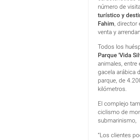
número de visi
turístico y dest
Fahim
, directo
venta y arrenda
Todos los huésp
Parque 'Vida Sil
animales, entre e
gacela arábica 
parque, de 4.20
kilómetros.
El complejo tam
ciclismo de mon
submarinismo,
“Los clientes p