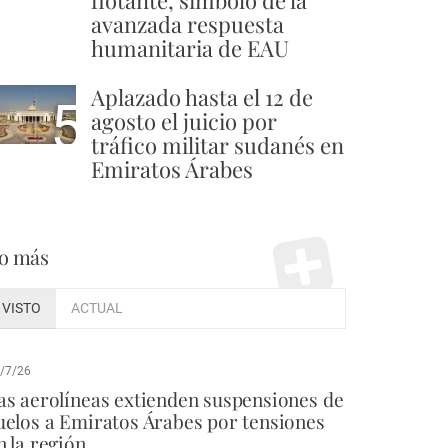
flotante, símbolo de la
avanzada respuesta
humanitaria de EAU
Aplazado hasta el 12 de
5
agosto el juicio por
tráfico militar sudanés en
Emiratos Árabes
o más
VISTO
ACTUAL
/7/26
as aerolíneas extienden suspensiones de
uelos a Emiratos Árabes por tensiones
n la región