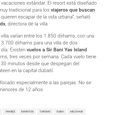
 vacaciones estándar. El resort está diseñado
uy tradicional para los
viajeros que buscan
 quieren escapar de la vida urbana”, señaló
lds
, directora de la villa.
villa varían entre los 1.850 dírhams, con una
s 3.700 dírhams para una villa de dos
 día. Existen
vuelos a Sir Bani Yas Island
ms, tres veces por semana. Cada vuelo tiene
e 30 minutos desde que despegan del
teen en la capital dubaití.
enfocado especialmente a las parejas. No se
 menores de 12 años.
ÁRABES
EMIRATOS
TURISMO
DUBAI
ABU DHABI