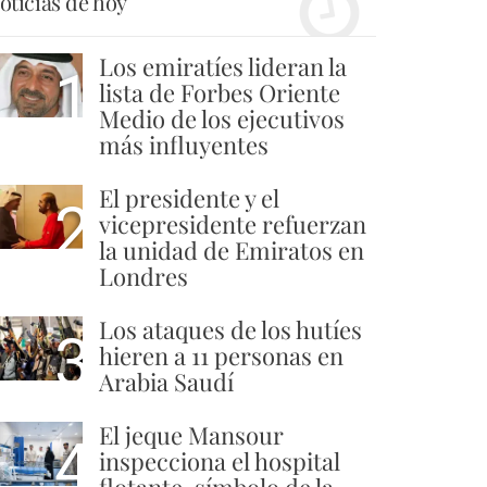
oticias de hoy
Los emiratíes lideran la
1
lista de Forbes Oriente
Medio de los ejecutivos
más influyentes
El presidente y el
2
vicepresidente refuerzan
la unidad de Emiratos en
Londres
Los ataques de los hutíes
3
hieren a 11 personas en
Arabia Saudí
El jeque Mansour
4
inspecciona el hospital