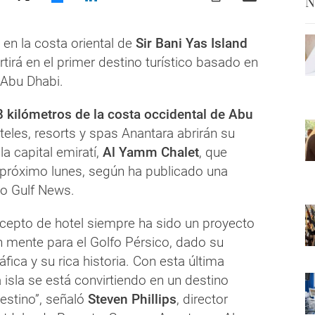
N
en la costa oriental de
Sir Bani Yas Island
tirá en el primer destino turístico basado en
 Abu Dhabi.
8 kilómetros de la costa occidental de Abu
oteles, resorts y spas Anantara abrirán su
la capital emiratí,
Al Yamm Chalet
, que
l próximo lunes, según ha publicado una
rio Gulf News.
cepto de hotel siempre ha sido un proyecto
 mente para el Golfo Pérsico, dado su
fica y su rica historia. Con esta última
a isla se está convirtiendo en un destino
estino”, señaló
Steven Phillips
, director