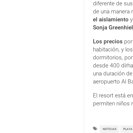
diferente de sus
de una manera m
el aislamiento
y
Sonja Greenhie
Los precios
por 
habitación, y lo
dormitorios, por
desde 400 dírha
una duración d
aeropuerto Al Ba
El resort está 
permiten niños
NOTICIAS
PLAYA