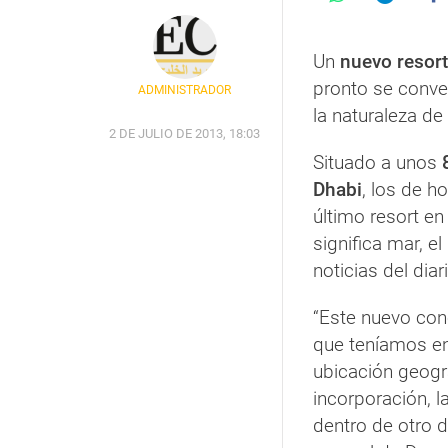
Un
nuevo resort
pronto se conver
ADMINISTRADOR
la naturaleza de
2 DE JULIO DE 2013, 18:03
Situado a unos
Dhabi
, los de h
último resort en 
significa mar, e
noticias del dia
“Este nuevo con
que teníamos en
ubicación geográ
incorporación, l
dentro de otro d