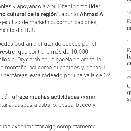
tantes y apoyando a Abu Dhabi como
líder
ino cultural de la región
”, apuntó
Ahmad Al
12
F
r ejecutivo de marketing, comunicaciones,
e
miento de TDIC.
11
edes podrán disfrutar de paseos por el
F
vestre',
que contiene más de 10.000
b
llos el Oryx arábico, la gacela de arena, la
e
de montaña, así como guepardos y hienas. El
0 hectáreas, está rodeado por una valla de 32
25
C
q
bién
ofrece muchas actividades
como
s
taña, paseos a caballo, pesca, buceo y
odrán experimentar algo completamente