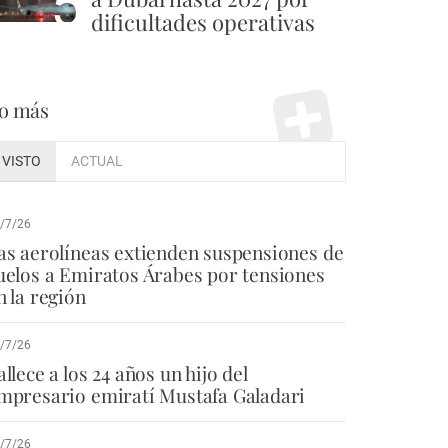
5
dificultades operativas
o más
VISTO
ACTUAL
/7/26
as aerolíneas extienden suspensiones de
uelos a Emiratos Árabes por tensiones
n la región
/7/26
allece a los 24 años un hijo del
mpresario emiratí Mustafa Galadari
/7/26