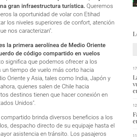
a gran infraestructura turística.
Queremos
ajeros la oportunidad de volar con Etihad
tar los niveles superiores de confort, atención
que nos caracterizan".
L
es la primera aerolínea de Medio Oriente
cuerdo de código compartido en vuelos
to significa que podemos ofrecer a los
os un tiempo de vuelo más corto hacia
17
L
o Oriente y Asia, tales como India, Japón y
v
 ahora, quienes salen de Chile hacia
e
stos destinos tienen que hacer conexión en
tados Unidos".
12
F
 compartido brinda diversos beneficios a los
e
ellos, despacho directo de su equipaje hasta el
mayor asistencia en tránsito. Los pasajeros
11