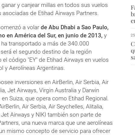
ganar y canjear millas en todos sus vuelos
F
s asociadas de Etihad Airways Partners.
b
e
comenzó a volar
de Abu Dhabi a Sao Paulo,
no en América del Sur, en junio de 2013,
y
25
C
 ha transportado a más de 340.000
q
 será el segundo destino de la región
s
 el código "EY" de Etihad Airways en vuelos
l y Aerolíneas Argentinas.
osee inversiones en AirBerlin, Air Serbia, Air
lia, Jet Airways, Virgin Australia y Darwin
e en Suiza, que opera como Etihad Regional.
rBerlin, Air Serbia, Air Seychelles, Alitalia,
 Jet Airways y NIKI también son parte de
Partners, una nueva marca que une aerolíneas
n mismo concepto de servicio para ofrecer