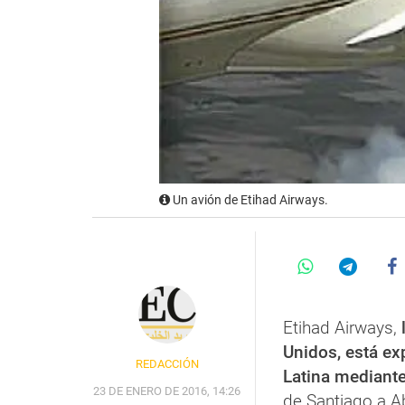
Un avión de Etihad Airways.
Etihad Airways,
l
Unidos, está e
REDACCIÓN
Latina mediante 
23 DE ENERO DE 2016, 14:26
de Santiago a A