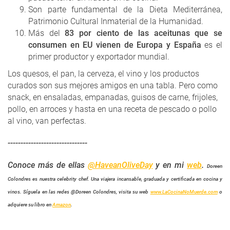
Son parte fundamental de la Dieta Mediterránea,
Patrimonio Cultural Inmaterial de la Humanidad.
Más del
83 por ciento de las aceitunas que se
consumen en EU vienen de Europa y España
es el
primer productor y exportador mundial.
Los quesos, el pan, la cerveza, el vino y los productos
curados son sus mejores amigos en una tabla. Pero como
snack, en ensaladas, empanadas, guisos de carne, frijoles,
pollo, en arroces y hasta en una receta de pescado o pollo
al vino, van perfectas.
-------------------------------
Conoce más de ellas
@HaveanOliveDay
y en mi
web
.
Doreen
Colondres es nuestra celebrity chef. Una viajera incansable, graduada y certificada en cocina y
vinos. Síguela en las redes @Doreen Colondres, visita su web
www.LaCocinaNoMuerde.com
o
adquiere su libro en
Amazon
.