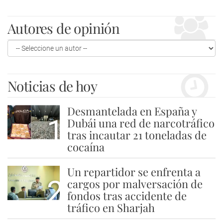
Autores de opinión
Noticias de hoy
Desmantelada en España y
1
Dubái una red de narcotráfico
tras incautar 21 toneladas de
cocaína
Un repartidor se enfrenta a
2
cargos por malversación de
fondos tras accidente de
tráfico en Sharjah