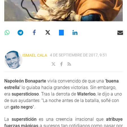
4 DE SEPTIEMBRE DE 2017, 9:51
ISMAEL CALA
Napoleón Bonaparte
vivía convencido de que una
'buena
estrella'
lo guiaba hacia grandes victorias. Sin embargo,
era
supersticioso
. Tras la derrota de
Waterloo
, le dijo a uno
de sus ayudantes: "La noche antes de la batalla, soñé con
un
gato negro
".
La
superstición
es una creencia irracional que
atribuye
fuerzas mágicas
a sucesos tan cotidianos como pasar por