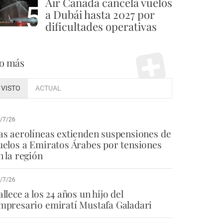
Air Canada cancela vuelos
5
a Dubái hasta 2027 por
dificultades operativas
o más
VISTO
ACTUAL
/7/26
as aerolíneas extienden suspensiones de
uelos a Emiratos Árabes por tensiones
n la región
/7/26
allece a los 24 años un hijo del
mpresario emiratí Mustafa Galadari