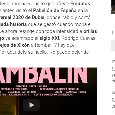
der lo mucho y bueno que ofrece
Emiratos
de antes visitó el
Pabellón de España
en la
versal 2020 de Dubai
, donde habló y contó
ada historia
que se gestó cuando moría el
ue ahora resurge con toda intensidad a
orillas
L
go
ya adentrado el
siglo XXI
. Rodrigo Cuevas
lejos de Xixón
a Rambal. Y hay que
Por aquí dejo su huella. No puedo dejar de
17
L
v
e
12
F
e