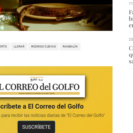
11
F
b
e
25
C
ERTO
LLORAR
RODRIGO CUEVAS
RAMBALÍN
q
s