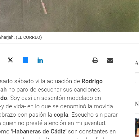
 Sharjah. (EL CORREO)
A
sado sábado vi la actuación de
Rodrigo
jah
no paro de escuchar sus canciones.
ado
. Soy casi un sesentón modelado en
N
 -y de vida- en lo que se denominó la movida
abrazo con pasión la
copla
. Escucho sin parar
 a quien no presté atención en mi juventud.
como
'Habaneras de Cádiz'
son constantes en