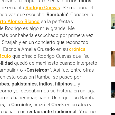
e encanta la copla. Y me encantan los
fados
 me encanta
Rodrigo Cuevas
. Se me pone el
cada vez que escucho
'Rambalín'
. Conocer la
erto Alonso Blanco
en la perfecta y
de Rodrigo es algo muy grande. Me
más por haberla escuchado por primera vez
e Sharjah y en un concierto que reconozco
 Escribía Amelia Cruzado en su
crónica
áculo
que ofreció Rodrigo Cuevas que "su
ilidad
quedó de manifiesto cuando interpretó
mbalín» o «
Cesteiros
»". Así fue. Entre otras
 en esta ocasión Rambal se paseó por
abes, pakistaníes, indios, filipinos
... y
como yo, descubrimos su historia en un lugar
íamos haber imaginado. Un orgulloso Rambal
os
, la
Corniche
, cruzó el
Creek
en un
abra
y
a cenar a un
restaurante tradicional
. Y como