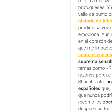
mi día a día. M
protugueses. Y
vello de punto 
historia de Alb
prodigiosa voz 
emociona. Aún 
en el corazón d
que me impactó.
sobre el espect
suprema sensib
temas como «Ra
razones porque
Sharjah entre
ár
españoles
que, 
que nunca podr
recorrió los
zoc
después se fue 