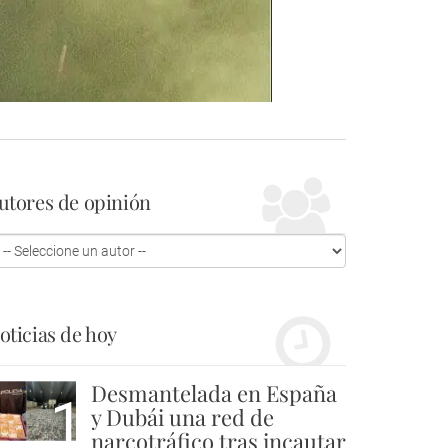
utores de opinión
oticias de hoy
Desmantelada en España
1
y Dubái una red de
narcotráfico tras incautar