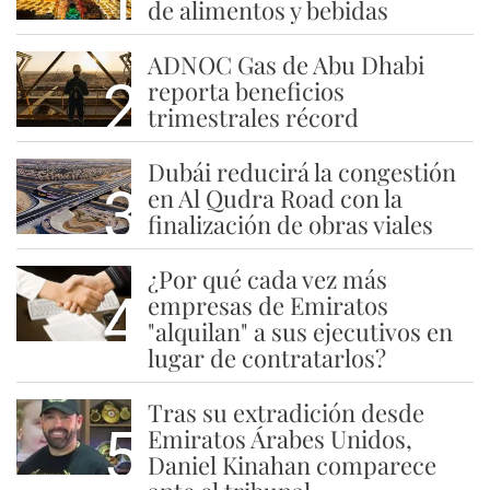
1
de alimentos y bebidas
ADNOC Gas de Abu Dhabi
2
reporta beneficios
trimestrales récord
Dubái reducirá la congestión
3
en Al Qudra Road con la
finalización de obras viales
¿Por qué cada vez más
4
empresas de Emiratos
"alquilan" a sus ejecutivos en
lugar de contratarlos?
Tras su extradición desde
5
Emiratos Árabes Unidos,
Daniel Kinahan comparece