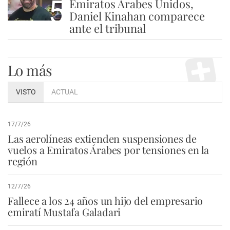
5
Emiratos Árabes Unidos,
Daniel Kinahan comparece
ante el tribunal
Lo más
VISTO
ACTUAL
17/7/26
Las aerolíneas extienden suspensiones de
vuelos a Emiratos Árabes por tensiones en la
región
12/7/26
Fallece a los 24 años un hijo del empresario
emiratí Mustafa Galadari