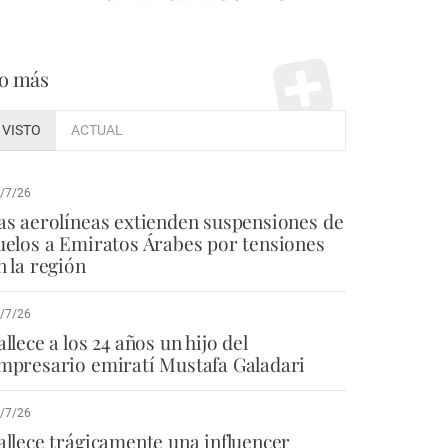
o más
VISTO
ACTUAL
/7/26
as aerolíneas extienden suspensiones de
uelos a Emiratos Árabes por tensiones
n la región
/7/26
allece a los 24 años un hijo del
mpresario emiratí Mustafa Galadari
/7/26
allece trágicamente una influencer