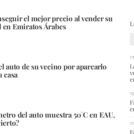
eguir el mejor precio al vender su
L
 en Emiratos Árabes
17
el auto de su vecino por aparcarlo
L
v
u casa
e
12
F
e
etro del auto muestra 50°C en EAU,
cierto?
11
F