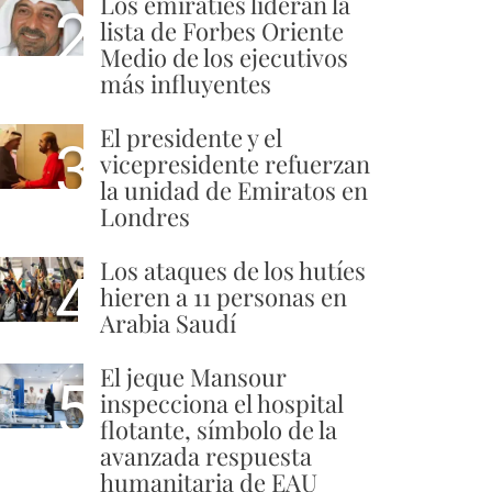
Los emiratíes lideran la
2
lista de Forbes Oriente
Medio de los ejecutivos
más influyentes
El presidente y el
3
vicepresidente refuerzan
la unidad de Emiratos en
Londres
Los ataques de los hutíes
4
hieren a 11 personas en
Arabia Saudí
El jeque Mansour
5
inspecciona el hospital
flotante, símbolo de la
avanzada respuesta
humanitaria de EAU