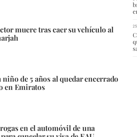
b
e
25
tor muere tras caer su vehículo al
C
harjah
q
s
n niño de 5 años al quedar encerrado
o en Emiratos
rogas en el automóvil de una
para cancelar su visa de EAU