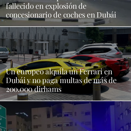
fallecido en explosión de
concesionario de coches en Dubái
Un europeo alquila un Ferrari en
Dubái y no paga multas de más de
200.000 dirhams