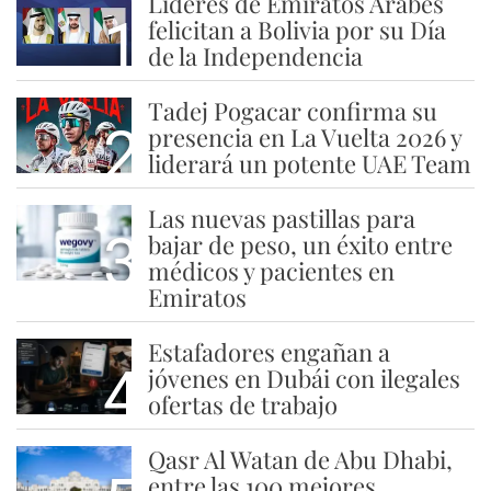
Líderes de Emiratos Árabes
1
felicitan a Bolivia por su Día
de la Independencia
Tadej Pogacar confirma su
2
presencia en La Vuelta 2026 y
liderará un potente UAE Team
Las nuevas pastillas para
3
bajar de peso, un éxito entre
médicos y pacientes en
Emiratos
Estafadores engañan a
4
jóvenes en Dubái con ilegales
ofertas de trabajo
Qasr Al Watan de Abu Dhabi,
entre las 100 mejores