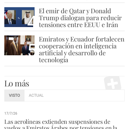
El emir de Qatar y Donald
4
Trump dialogan para reducir
tensiones entre EEUU e Irán
Emiratos y Ecuador fortalecen
5
cooperación en inteligencia
artificial y desarrollo de
tecnología
Lo más
VISTO
ACTUAL
17/7/26
Las aerolíneas extienden suspensiones de
vuelos a Emiratos Árabes por tensiones en la