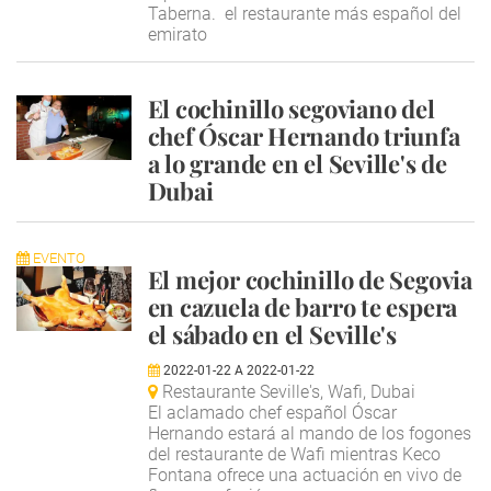
Taberna. el restaurante más español del
emirato
El cochinillo segoviano del
chef Óscar Hernando triunfa
a lo grande en el Seville's de
Dubai
EVENTO
El mejor cochinillo de Segovia
en cazuela de barro te espera
el sábado en el Seville's
2022-01-22
A
2022-01-22
Restaurante Seville's, Wafi, Dubai
El aclamado chef español Óscar
Hernando estará al mando de los fogones
del restaurante de Wafi mientras Keco
Fontana ofrece una actuación en vivo de