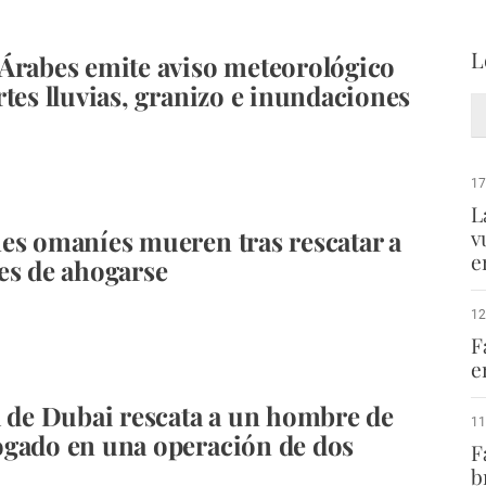
L
Árabes emite aviso meteorológico
rtes lluvias, granizo e inundaciones
17
L
es omaníes mueren tras rescatar a
v
e
es de ahogarse
12
F
e
a de Dubai rescata a un hombre de
11
gado en una operación de dos
F
b