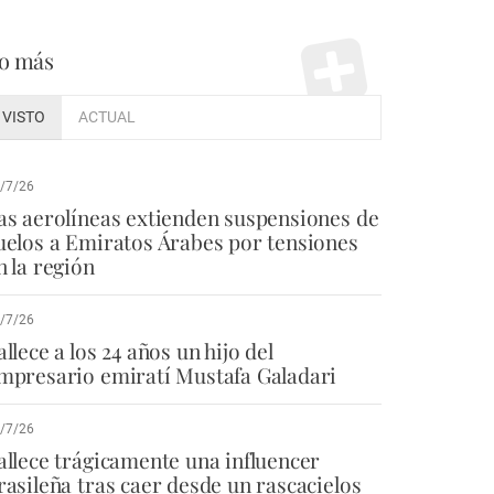
o más
VISTO
ACTUAL
/7/26
as aerolíneas extienden suspensiones de
uelos a Emiratos Árabes por tensiones
n la región
/7/26
allece a los 24 años un hijo del
mpresario emiratí Mustafa Galadari
/7/26
allece trágicamente una influencer
rasileña tras caer desde un rascacielos