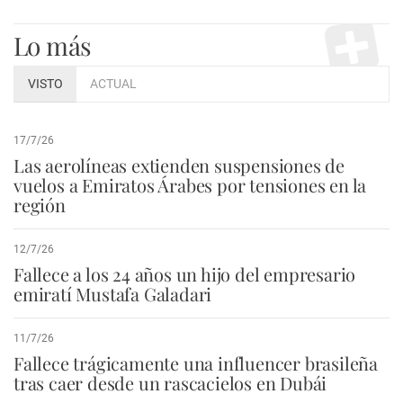
Lo más
VISTO
ACTUAL
17/7/26
Las aerolíneas extienden suspensiones de
vuelos a Emiratos Árabes por tensiones en la
región
12/7/26
Fallece a los 24 años un hijo del empresario
emiratí Mustafa Galadari
11/7/26
Fallece trágicamente una influencer brasileña
tras caer desde un rascacielos en Dubái