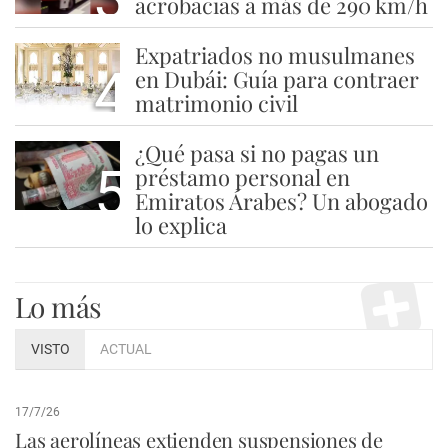
acrobacias a más de 290 km/h
Expatriados no musulmanes
4
en Dubái: Guía para contraer
matrimonio civil
¿Qué pasa si no pagas un
5
préstamo personal en
Emiratos Árabes? Un abogado
lo explica
Lo más
VISTO
ACTUAL
17/7/26
Las aerolíneas extienden suspensiones de